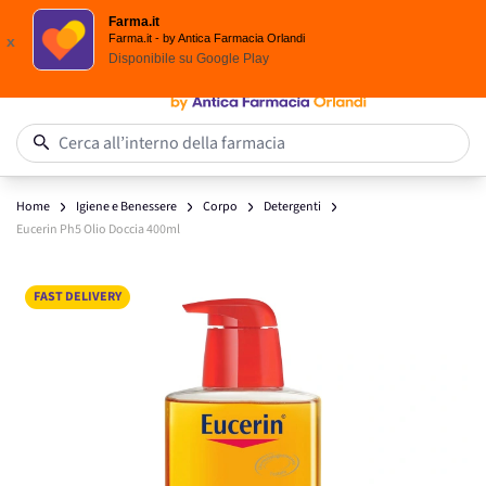
Scegli i solari Eucerin!
Farma.it
Salta al contenuto
Farma.it - by Antica Farmacia Orlandi
x
Disponibile su
Google Play
0
Cerca all’interno della farmacia
Home
Igiene e Benessere
Corpo
Detergenti
Eucerin Ph5 Olio Doccia 400ml
Main image
Click to view image in fullscreen
FAST DELIVERY