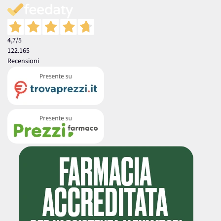
4,7
/5
122.165
Recensioni