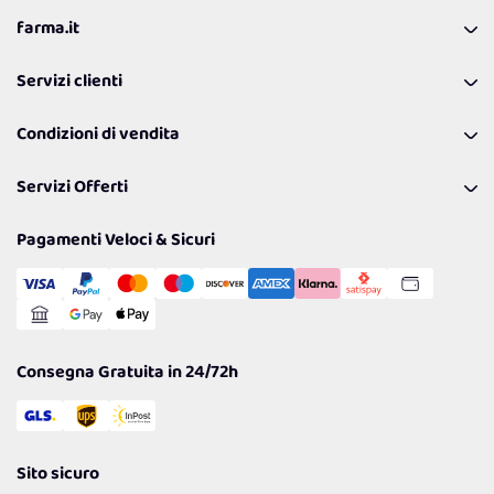
farma.it
La nostra Azienda
Servizi clienti
Coupon
Contattaci
Programma Fedeltà Farma Lovers
Condizioni di vendita
Richiamami
Lavora con noi
Pagamenti & Condizioni
FAQ
I nostri consigli
Servizi Offerti
Spedizioni
Resi
Politiche per la parità di genere
Privacy Policy
Tantissimi Sconti
Pagamenti Veloci & Sicuri
Cookie Policy
Transazione Sicura
Comunicazioni
Gestisci Cookie
Reso Facile e Veloce
Garanzia
Consegna Gratuita in 24/72h
Sito sicuro