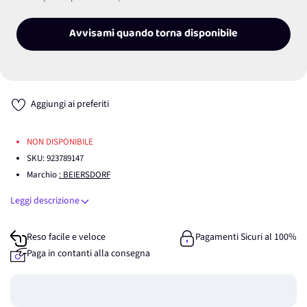
Avvisami quando torna disponibile
Aggiungi ai preferiti
NON DISPONIBILE
SKU:
923789147
Marchio
: BEIERSDORF
Leggi descrizione
Reso facile e veloce
Pagamenti Sicuri al 100%
Paga in contanti alla consegna
Guadagna
0
punti