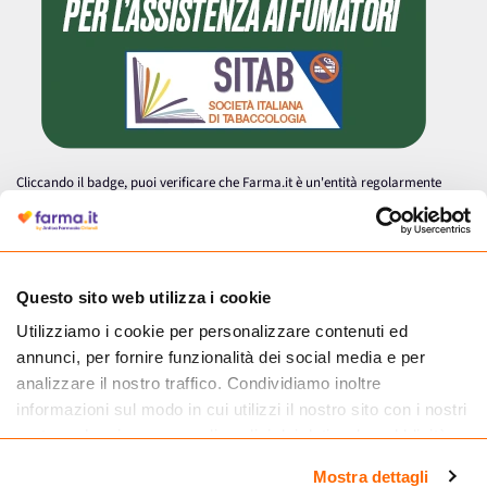
Cliccando il badge, puoi verificare che Farma.it è un'entità regolarmente
autorizzata dal Ministero della Salute a effettuare la vendita online di
medicinali.
Questo sito web utilizza i cookie
Utilizziamo i cookie per personalizzare contenuti ed
annunci, per fornire funzionalità dei social media e per
analizzare il nostro traffico. Condividiamo inoltre
informazioni sul modo in cui utilizzi il nostro sito con i nostri
partner che si occupano di analisi dei dati web, pubblicità e
social media, i quali potrebbero combinarle con altre
Mostra dettagli