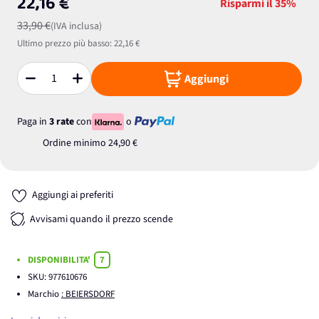
22,16 €
Risparmi il
35%
33,90 €
(IVA inclusa)
Ultimo prezzo più basso:
22,16 €
Aggiungi
Quantità
Paga in
3 rate
con
o
Ordine minimo
24,90 €
Aggiungi ai preferiti
Avvisami quando il prezzo scende
DISPONIBILITA'
7
SKU:
977610676
Marchio
: BEIERSDORF