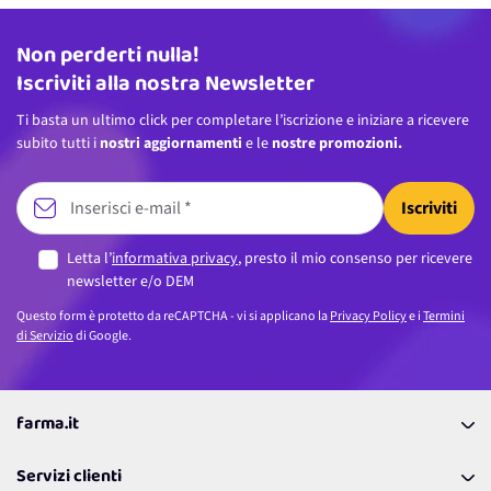
Non perderti nulla!
Indirizzo email
Iscriviti alla nostra Newsletter
Ti basta un ultimo click per completare l’iscrizione e iniziare a ricevere
subito tutti i
nostri aggiornamenti
e le
nostre promozioni.
Iscriviti
Letta l’
informativa privacy
, presto il mio consenso per ricevere
newsletter e/o DEM
Questo form è protetto da reCAPTCHA - vi si applicano la
Privacy Policy
e i
Termini
di Servizio
di Google.
farma.it
La nostra Azienda
Servizi clienti
Coupon