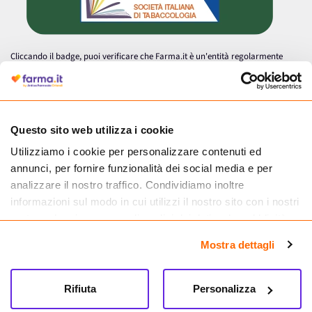
Cliccando il badge, puoi verificare che Farma.it è un'entità regolarmente
autorizzata dal Ministero della Salute a effettuare la vendita online di
medicinali.
Questo sito web utilizza i cookie
Utilizziamo i cookie per personalizzare contenuti ed
annunci, per fornire funzionalità dei social media e per
analizzare il nostro traffico. Condividiamo inoltre
informazioni sul modo in cui utilizzi il nostro sito con i nostri
partner che si occupano di analisi dei dati web, pubblicità e
social media, i quali potrebbero combinarle con altre
Mostra dettagli
informazioni che hai fornito loro o che hanno raccolto dal
tuo utilizzo dei loro servizi.
Seguici su
Rifiuta
Personalizza
Farma.it S.a.s. P. IVA 07417261216 REA: NA-884088