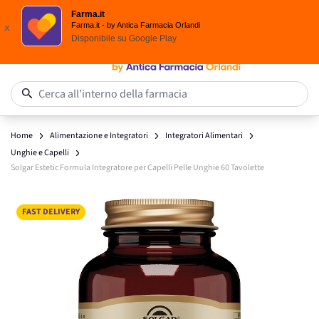
Spedizione
Gratuita
| Ordine minimo 24,90 €
Farma.it
Salta al contenuto
Farma.it - by Antica Farmacia Orlandi
x
Disponibile su
Google Play
0
Cerca all’interno della farmacia
Home
Alimentazione e Integratori
Integratori Alimentari
Unghie e Capelli
Solgar Estetic Formula Integratore per Capelli Pelle Unghie 60 Tavolette
Main image
Click to view image in fullscreen
FAST DELIVERY