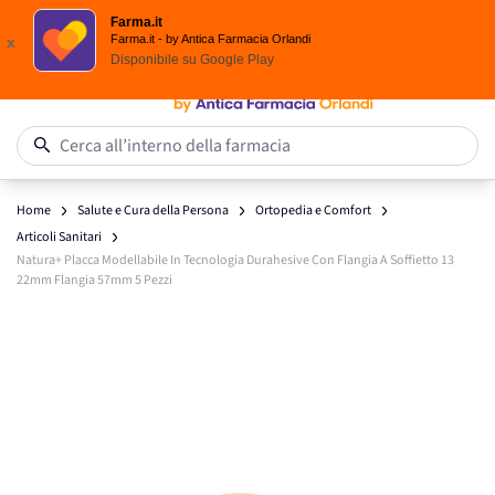
Spedizione
Gratuita
| Ordine minimo 24,90 €
Farma.it
Salta al contenuto
Farma.it - by Antica Farmacia Orlandi
x
Disponibile su
Google Play
0
Cerca all’interno della farmacia
Home
Salute e Cura della Persona
Ortopedia e Comfort
Articoli Sanitari
Natura+ Placca Modellabile In Tecnologia Durahesive Con Flangia A Soffietto 13
22mm Flangia 57mm 5 Pezzi
Main image
Click to view image in fullscreen