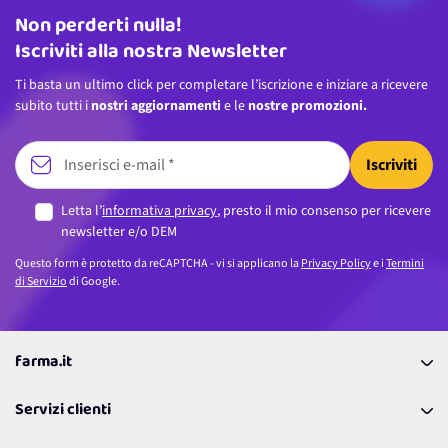
Non perderti nulla!
Indirizzo email
Iscriviti alla nostra Newsletter
Ti basta un ultimo click per completare l’iscrizione e iniziare a ricevere
subito tutti i
nostri aggiornamenti
e le
nostre promozioni.
Iscriviti
Letta l’
informativa privacy
, presto il mio consenso per ricevere
newsletter e/o DEM
Questo form è protetto da reCAPTCHA - vi si applicano la
Privacy Policy
e i
Termini
di Servizio
di Google.
farma.it
La nostra Azienda
Servizi clienti
Coupon
Contattaci
Programma Fedeltà Farma Lovers