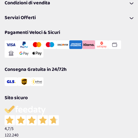
Condizioni di vendita
Richiamami
Lavora con noi
Pagamenti & Condizioni
FAQ
I nostri consigli
Servizi Offerti
Spedizioni
Resi
Politiche per la parità di genere
Privacy Policy
Tantissimi Sconti
Pagamenti Veloci & Sicuri
Cookie Policy
Transazione Sicura
Comunicazioni
Gestisci Cookie
Reso Facile e Veloce
Garanzia
Consegna Gratuita in 24/72h
Sito sicuro
4,7
/5
122.240