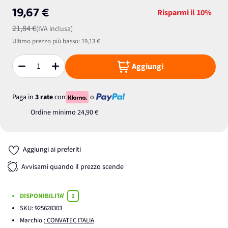
19,67 €
Risparmi il
10%
21,84 €
(IVA inclusa)
Ultimo prezzo più basso:
19,13 €
Aggiungi
Quantità
Paga in
3 rate
con
o
Ordine minimo
24,90 €
Aggiungi ai preferiti
Avvisami quando il prezzo scende
DISPONIBILITA'
1
SKU:
925628303
Marchio
: CONVATEC ITALIA