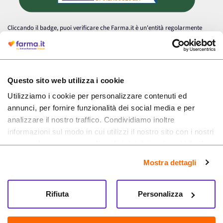
Cliccando il badge, puoi verificare che Farma.it è un'entità regolarmente
autorizzata dal Ministero della Salute a effettuare la vendita online di
medicinali.
Questo sito web utilizza i cookie
Utilizziamo i cookie per personalizzare contenuti ed
annunci, per fornire funzionalità dei social media e per
analizzare il nostro traffico. Condividiamo inoltre
informazioni sul modo in cui utilizzi il nostro sito con i nostri
partner che si occupano di analisi dei dati web, pubblicità e
social media, i quali potrebbero combinarle con altre
Mostra dettagli
informazioni che hai fornito loro o che hanno raccolto dal
tuo utilizzo dei loro servizi.
Seguici su
Rifiuta
Personalizza
Farma.it S.a.s. P. IVA 07417261216 REA: NA-884088
CREDITS