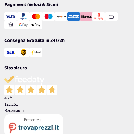
Tantissimi Sconti
Pagamenti Veloci & Sicuri
Cookie Policy
Transazione Sicura
Comunicazioni
Gestisci Cookie
Reso Facile e Veloce
Garanzia
Consegna Gratuita in 24/72h
Sito sicuro
4,7
/5
122.251
Recensioni