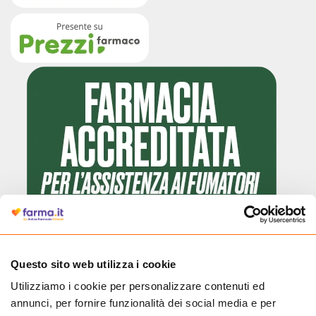
Questo sito web utilizza i cookie
Utilizziamo i cookie per personalizzare contenuti ed
Cliccando il badge, puoi verificare che Farma.it è un'entità regolarmente
annunci, per fornire funzionalità dei social media e per
autorizzata dal Ministero della Salute a effettuare la vendita online di