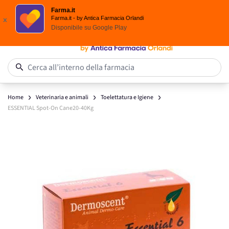
Spedizione
Gratuita
| Ordine minimo 24,90 €
Farma.it
Salta al contenuto
Farma.it - by Antica Farmacia Orlandi
x
Disponibile su
Google Play
0
Cerca all’interno della farmacia
Home
Veterinaria e animali
Toelettatura e Igiene
ESSENTIAL Spot-On Cane20-40Kg
Main image
Click to view image in fullscreen