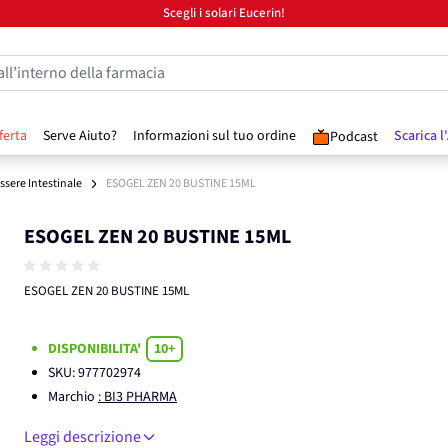
Scegli i solari Eucerin!
all’interno della farmacia
ferta
Serve Aiuto?
Informazioni sul tuo ordine
Scarica l
Podcast
sere Intestinale
ESOGEL ZEN 20 BUSTINE 15ML
ESOGEL ZEN 20 BUSTINE 15ML
ESOGEL ZEN 20 BUSTINE 15ML
DISPONIBILITA'
10+
SKU:
977702974
Marchio
: BI3 PHARMA
Leggi descrizione