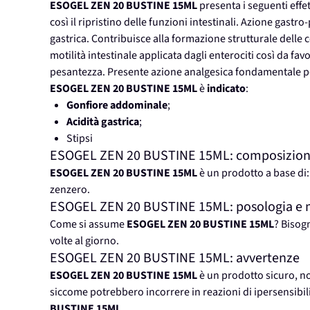
ESOGEL ZEN 20 BUSTINE 15ML
presenta i seguenti effet
così il ripristino delle funzioni intestinali. Azione gastro
gastrica. Contribuisce alla formazione strutturale delle c
motilità intestinale applicata dagli enterociti così da fa
pesantezza. Presente azione analgesica fondamentale pe
ESOGEL ZEN 20 BUSTINE 15ML
è
indicato
:
Gonfiore addominale
;
Acidità gastrica
;
Stipsi
ESOGEL ZEN 20 BUSTINE 15ML: composizio
ESOGEL ZEN 20 BUSTINE 15ML
è un prodotto a base di: 
zenzero.
ESOGEL ZEN 20 BUSTINE 15ML: posologia e m
Come si assume
ESOGEL ZEN 20 BUSTINE 15ML
? Bisog
volte al giorno.
ESOGEL ZEN 20 BUSTINE 15ML: avvertenze
ESOGEL ZEN 20 BUSTINE 15ML
è un prodotto sicuro, no
siccome potrebbero incorrere in reazioni di ipersensibilità
BUSTINE 15ML
.