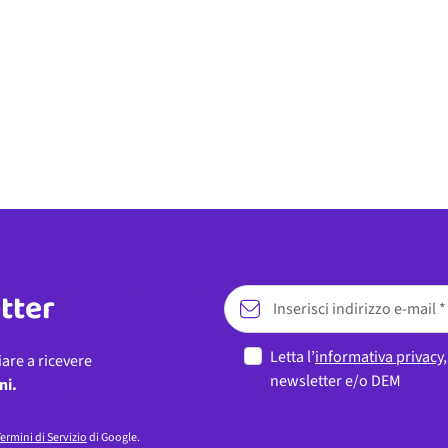
etter
Letta l’
informativa privacy
iare a ricevere
newsletter e/o DEM
ni.
ermini di Servizio
di Google.