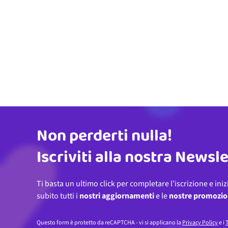
Non perderti nulla!
Indirizzo email
Iscriviti alla nostra Newsl
Ti basta un ultimo click per completare l’iscrizione e iniz
subito tutti i
nostri aggiornamenti
e le
nostre promozio
Questo form è protetto da reCAPTCHA - vi si applicano la
Privacy Policy
e i
T