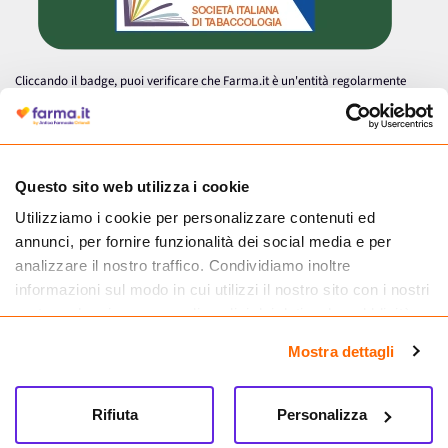
Cliccando il badge, puoi verificare che Farma.it è un'entità regolarmente
autorizzata dal Ministero della Salute a effettuare la vendita online di
medicinali.
Questo sito web utilizza i cookie
Utilizziamo i cookie per personalizzare contenuti ed
annunci, per fornire funzionalità dei social media e per
analizzare il nostro traffico. Condividiamo inoltre
informazioni sul modo in cui utilizzi il nostro sito con i nostri
partner che si occupano di analisi dei dati web, pubblicità e
social media, i quali potrebbero combinarle con altre
Mostra dettagli
informazioni che hai fornito loro o che hanno raccolto dal
tuo utilizzo dei loro servizi.
Seguici su
Rifiuta
Personalizza
Farma.it S.a.s. P. IVA 07417261216 REA: NA-884088