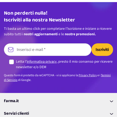
Non perderti nulla!
Indirizzo email
Iscriviti alla nostra Newsletter
Ti basta un ultimo click per completare l’iscrizione e iniziare a ricevere
subito tutti i
nostri aggiornamenti
e le
nostre promozioni.
Iscriviti
Letta l’
informativa privacy
, presto il mio consenso per ricevere
newsletter e/o DEM
Questo form è protetto da reCAPTCHA - vi si applicano la
Privacy Policy
e i
Termini
di Servizio
di Google.
farma.it
La nostra Azienda
Servizi clienti
Coupon