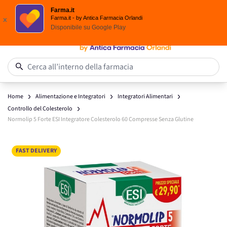
Spedizione
Gratuita
| Ordine minimo 24,90 €
Farma.it
Salta al contenuto
Farma.it - by Antica Farmacia Orlandi
x
Disponibile su
Google Play
0
Cerca all’interno della farmacia
Home
Alimentazione e Integratori
Integratori Alimentari
Controllo del Colesterolo
Normolip 5 Forte ESI Integratore Colesterolo 60 Compresse Senza Glutine
Main image
Click to view image in fullscreen
FAST DELIVERY