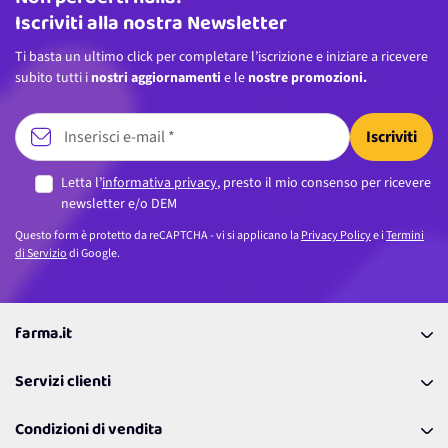
Iscriviti alla nostra Newsletter
Ti basta un ultimo click per completare l’iscrizione e iniziare a ricevere
subito tutti i
nostri aggiornamenti
e le
nostre promozioni.
Iscriviti
Letta l’
informativa privacy
, presto il mio consenso per ricevere
newsletter e/o DEM
Questo form è protetto da reCAPTCHA - vi si applicano la
Privacy Policy
e i
Termini
di Servizio
di Google.
farma.it
La nostra Azienda
Servizi clienti
Coupon
Contattaci
Programma Fedeltà Farma Lovers
Condizioni di vendita
Richiamami
Lavora con noi