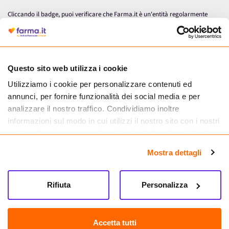
Cliccando il badge, puoi verificare che Farma.it è un'entità regolarmente
autorizzata dal Ministero della Salute a effettuare la vendita online di
medicinali.
Questo sito web utilizza i cookie
Utilizziamo i cookie per personalizzare contenuti ed
annunci, per fornire funzionalità dei social media e per
analizzare il nostro traffico. Condividiamo inoltre
informazioni sul modo in cui utilizzi il nostro sito con i nostri
partner che si occupano di analisi dei dati web, pubblicità e
social media, i quali potrebbero combinarle con altre
Mostra dettagli
informazioni che hai fornito loro o che hanno raccolto dal
tuo utilizzo dei loro servizi.
Seguici su
Rifiuta
Personalizza
Farma.it S.a.s. P. IVA 07417261216 REA: NA-884088
CREDITS
Accetta tutti
Sede legale Via delle Repubbliche Marinare 128, 80147 Napoli