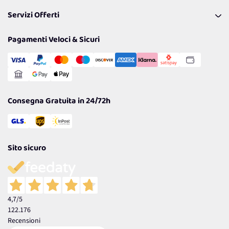
Pagamenti & Condizioni
FAQ
I nostri consigli
Servizi Offerti
Spedizioni
Resi
Politiche per la parità di genere
Privacy Policy
Tantissimi Sconti
Pagamenti Veloci & Sicuri
Cookie Policy
Transazione Sicura
Comunicazioni
Gestisci Cookie
Reso Facile e Veloce
Garanzia
Consegna Gratuita in 24/72h
Sito sicuro
4,7
/5
122.176
Recensioni