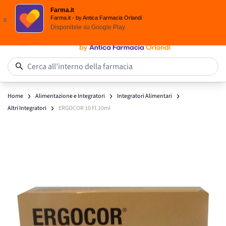
Scegli i solari Eucerin!
Farma.it
Salta al contenuto
Farma.it - by Antica Farmacia Orlandi
x
Disponibile su
Google Play
0
Cerca all’interno della farmacia
Home
Alimentazione e Integratori
Integratori Alimentari
Altri Integratori
ERGOCOR 10 Fl.10ml
Main image
Click to view image in fullscreen