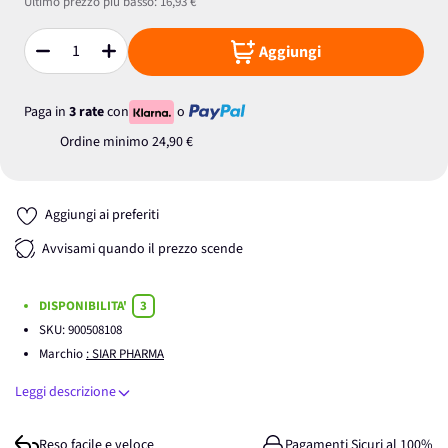
Ultimo prezzo più basso:
16,93 €
Aggiungi
Quantità
Paga in
3 rate
con
o
Ordine minimo
24,90 €
Aggiungi ai preferiti
Avvisami quando il prezzo scende
DISPONIBILITA'
3
SKU:
900508108
Marchio
: SIAR PHARMA
Leggi descrizione
Reso facile e veloce
Pagamenti Sicuri al 100%