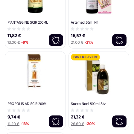
PIANTAGGINE SCIR 200ML
Artemed 50ml Nf
11,82 €
16,57 €
13,00 €
-9%
21,00 €
-21%
FAST DELIVERY
PROPOLIS AD SCIR 200ML
Succo Noni 500ml Stv
9,74 €
21,32 €
11,20 €
-13%
26,60 €
-20%