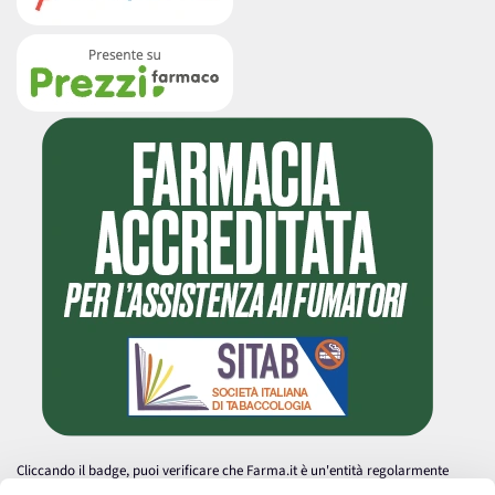
Cliccando il badge, puoi verificare che Farma.it è un'entità regolarmente
autorizzata dal Ministero della Salute a effettuare la vendita online di