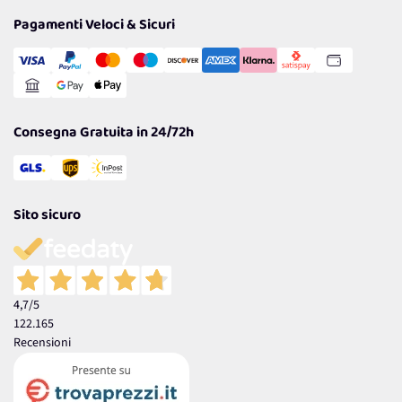
Privacy Policy
Tantissimi Sconti
Pagamenti Veloci & Sicuri
Cookie Policy
Transazione Sicura
Comunicazioni
Gestisci Cookie
Reso Facile e Veloce
Garanzia
Consegna Gratuita in 24/72h
Sito sicuro
4,7
/5
122.165
Recensioni