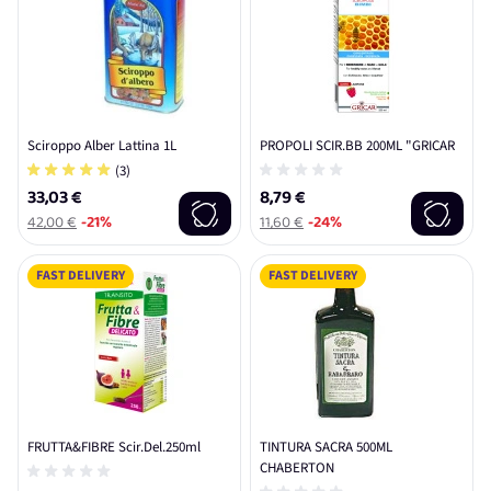
Sciroppo Alber Lattina 1L
PROPOLI SCIR.BB 200ML "GRICAR
(3)
33,03 €
8,79 €
42,00 €
-21%
11,60 €
-24%
FAST DELIVERY
FAST DELIVERY
FRUTTA&FIBRE Scir.Del.250ml
TINTURA SACRA 500ML
CHABERTON