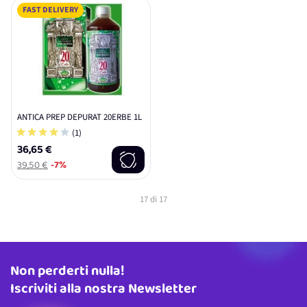
FAST DELIVERY
ANTICA PREP DEPURAT 20ERBE 1L
(1)
36,65 €
39,50 €
-7%
17
di
17
Non perderti nulla!
Indirizzo email
Iscriviti alla nostra Newsletter