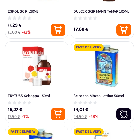
ESPOL SCIR 150ML
DULCEX SCIR MANN TAMAR 100ML
11,29 €
17,68 €
13,00 €
-13%
FAST DELIVERY
ERYTUSS Sciroppo 150ml
Sciroppo Albero Lattina 500ml
16,27 €
14,01 €
17,50 €
-7%
24,50 €
-43%
FAST DELIVERY
FAST DELIVERY