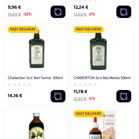
9,96 €
12,24 €
14,94 €
-33%
12,50 €
-2%
FAST DELIVERY
FAST DELIVERY
Chaberton Scir Nat Tamar 500ml
CHABERTON Scir.Nat.Menta 500ml
11,78 €
14,16 €
12,40 €
-5%
FAST DELIVERY