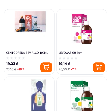
CENTODRENA BEV ALCO 100ML
LEVOGAS Gtt 30ml
19,03 €
19,14 €
23,10 €
-18%
20,50 €
-7%