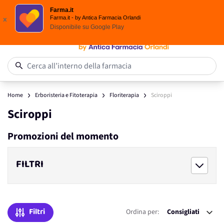
Scegli i solari Eucerin!
Farma.it
Salta al contenuto
Farma.it - by Antica Farmacia Orlandi
x
Disponibile su
Google Play
0
Cerca all’interno della farmacia
Home
Erboristeria e Fitoterapia
Floriterapia
Sciroppi
Sciroppi
Promozioni del momento
FILTRI
Filtri
Ordina per: