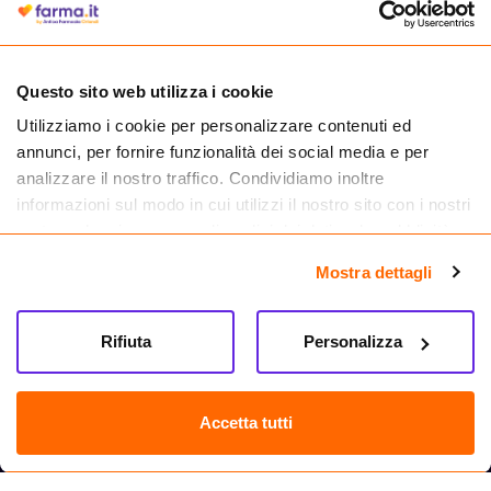
medicinali.
Questo sito web utilizza i cookie
Utilizziamo i cookie per personalizzare contenuti ed
annunci, per fornire funzionalità dei social media e per
analizzare il nostro traffico. Condividiamo inoltre
informazioni sul modo in cui utilizzi il nostro sito con i nostri
partner che si occupano di analisi dei dati web, pubblicità e
social media, i quali potrebbero combinarle con altre
Mostra dettagli
informazioni che hai fornito loro o che hanno raccolto dal
tuo utilizzo dei loro servizi.
Seguici su
Rifiuta
Personalizza
Farma.it S.a.s. P. IVA 07417261216 REA: NA-884088
CREDITS
Accetta tutti
Sede legale Via delle Repubbliche Marinare 128, 80147 Napoli
Vendita online di medicinali senza obbligo di prescrizione effettuata tramite
esercizio autorizzato dal Ministero della Salute – Codice identificativo n. 016715