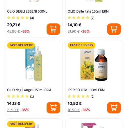
OLIO DEGLI ESSENI 500ML
OLIO Delle Fate 150ml ERM
(4)
(2)
29,21 €
14,10 €
43,90 €
-33%
21,90 €
-36%
FAST DELIVERY
FAST DELIVERY
OLIO degli Angeli 150ml ERM
IPERICO Olio 100ml ERM
(1)
(2)
14,13 €
10,52 €
21,90 €
-35%
16,50 €
-36%
FAST DELIVERY