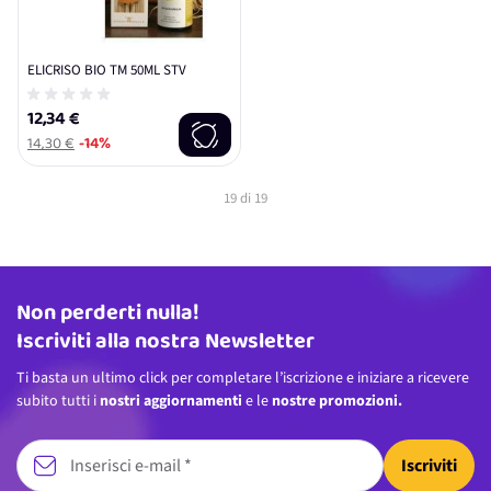
ELICRISO BIO TM 50ML STV
12,34 €
14,30 €
-14%
19
di
19
Non perderti nulla!
Indirizzo email
Iscriviti alla nostra Newsletter
Ti basta un ultimo click per completare l’iscrizione e iniziare a ricevere
subito tutti i
nostri aggiornamenti
e le
nostre promozioni.
Iscriviti