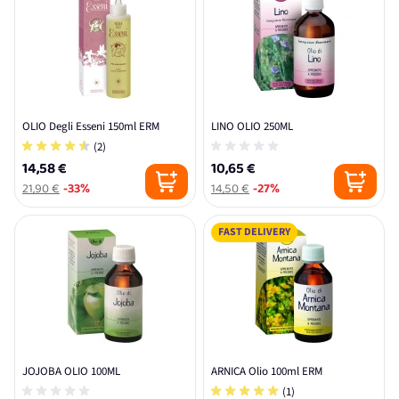
OLIO Degli Esseni 150ml ERM
LINO OLIO 250ML
(2)
14,58 €
10,65 €
21,90 €
-33%
14,50 €
-27%
FAST DELIVERY
JOJOBA OLIO 100ML
ARNICA Olio 100ml ERM
(1)