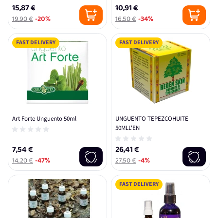
15,87 €
10,91 €
19,90 €
-20%
16,50 €
-34%
FAST DELIVERY
FAST DELIVERY
Art Forte Unguento 50ml
UNGUENTO TEPEZCOHUITE
50MLL'EN
7,54 €
26,41 €
14,20 €
-47%
27,50 €
-4%
FAST DELIVERY