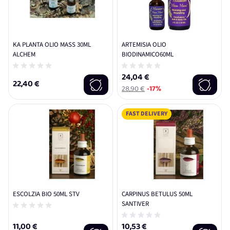
KA PLANTA OLIO MASS 30ML
ARTEMISIA OLIO
ALCHEM
BIODINAMICO60ML
24,04 €
22,40 €
28,90 €
-17%
FAST DELIVERY
ESCOLZIA BIO 50ML STV
CARPINUS BETULUS 50ML
SANTIVER
11,00 €
10,53 €