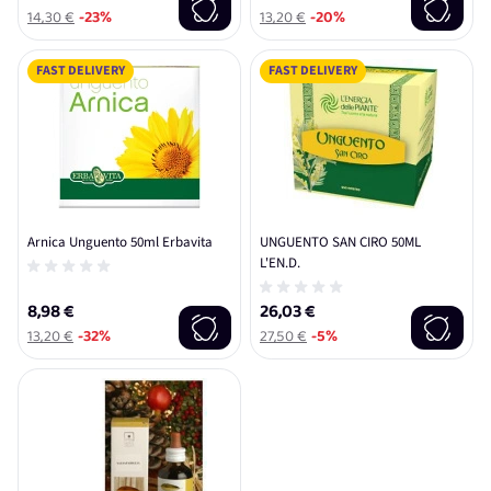
14,30 €
-23%
13,20 €
-20%
FAST DELIVERY
FAST DELIVERY
Arnica Unguento 50ml Erbavita
UNGUENTO SAN CIRO 50ML
L'EN.D.
8,98 €
26,03 €
13,20 €
-32%
27,50 €
-5%