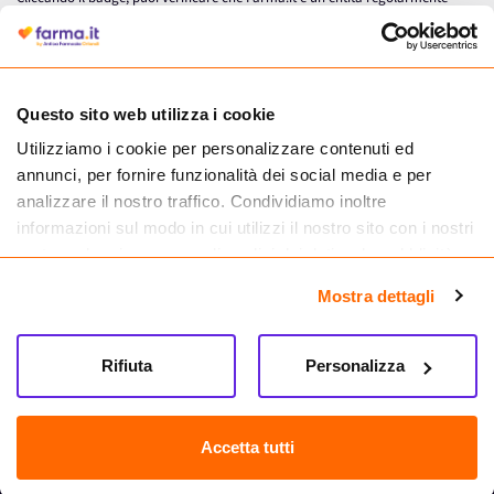
autorizzata dal Ministero della Salute a effettuare la vendita online di
medicinali.
Questo sito web utilizza i cookie
Utilizziamo i cookie per personalizzare contenuti ed
annunci, per fornire funzionalità dei social media e per
analizzare il nostro traffico. Condividiamo inoltre
informazioni sul modo in cui utilizzi il nostro sito con i nostri
partner che si occupano di analisi dei dati web, pubblicità e
social media, i quali potrebbero combinarle con altre
Mostra dettagli
informazioni che hai fornito loro o che hanno raccolto dal
tuo utilizzo dei loro servizi.
Seguici su
Rifiuta
Personalizza
Farma.it S.a.s. P. IVA 07417261216 REA: NA-884088
CREDITS
Accetta tutti
Sede legale Via delle Repubbliche Marinare 128, 80147 Napoli
Vendita online di medicinali senza obbligo di prescrizione effettuata tramite
esercizio autorizzato dal Ministero della Salute – Codice identificativo n. 016715