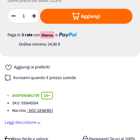
Ultimo prezzo più basso:
23,26 €
Aggiungi
Quantità
Paga in
3 rate
con
o
Ordine minimo
24,90 €
Aggiungi ai preferiti
Avvisami quando il prezzo scende
DISPONIBILITA'
10+
SKU:
935645554
Marchio
: DOC GENERICI
Leggi descrizione
Reso facile e veloce
Pagamenti Sicuri al 100%