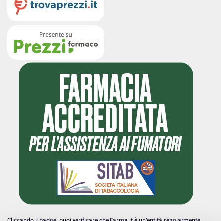
Cliccando il badge, puoi verificare che Farma.it è un'entità regolarmente