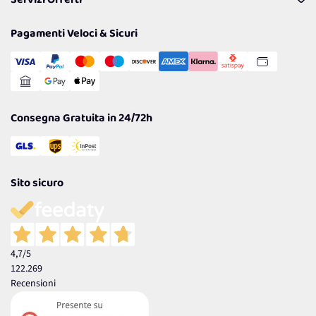
Servizi Offerti
Resi
Politiche per la parità di genere
Privacy Policy
Tantissimi Sconti
Pagamenti Veloci & Sicuri
Cookie Policy
Transazione Sicura
Comunicazioni
Gestisci Cookie
Reso Facile e Veloce
Garanzia
Consegna Gratuita in 24/72h
Sito sicuro
4,7
/5
122.269
Recensioni