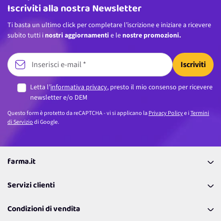
Iscriviti alla nostra Newsletter
Ti basta un ultimo click per completare l’iscrizione e iniziare a ricevere
subito tutti i
nostri aggiornamenti
e le
nostre promozioni.
Iscriviti
Letta l’
informativa privacy
, presto il mio consenso per ricevere
newsletter e/o DEM
Questo form è protetto da reCAPTCHA - vi si applicano la
Privacy Policy
e i
Termini
di Servizio
di Google.
farma.it
La nostra Azienda
Servizi clienti
Coupon
Contattaci
Programma Fedeltà Farma Lovers
Condizioni di vendita
Richiamami
Lavora con noi
Pagamenti & Condizioni