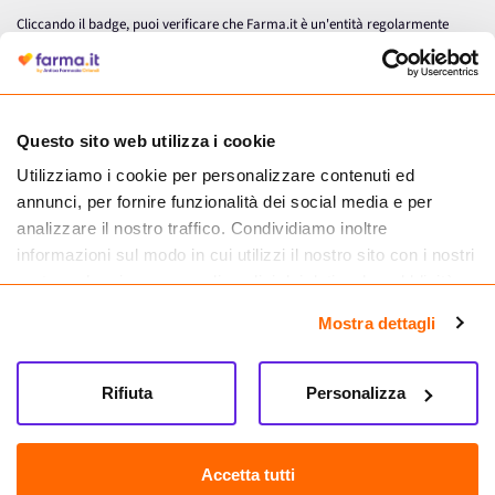
Cliccando il badge, puoi verificare che Farma.it è un'entità regolarmente
autorizzata dal Ministero della Salute a effettuare la vendita online di
medicinali.
Questo sito web utilizza i cookie
Utilizziamo i cookie per personalizzare contenuti ed
annunci, per fornire funzionalità dei social media e per
analizzare il nostro traffico. Condividiamo inoltre
informazioni sul modo in cui utilizzi il nostro sito con i nostri
partner che si occupano di analisi dei dati web, pubblicità e
social media, i quali potrebbero combinarle con altre
Mostra dettagli
informazioni che hai fornito loro o che hanno raccolto dal
tuo utilizzo dei loro servizi.
Seguici su
Rifiuta
Personalizza
Farma.it S.a.s. P. IVA 07417261216 REA: NA-884088
CREDITS
Accetta tutti
Sede legale Via delle Repubbliche Marinare 128, 80147 Napoli