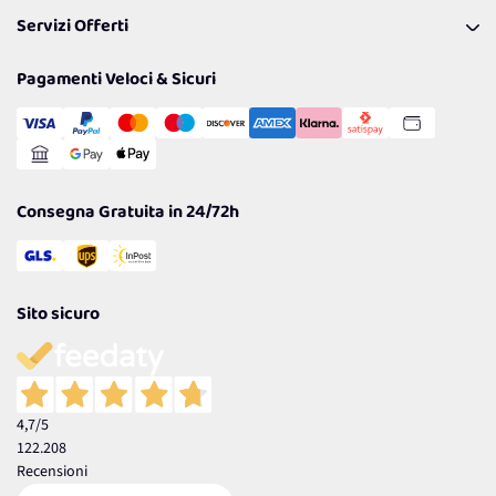
FAQ
I nostri consigli
Servizi Offerti
Spedizioni
Resi
Politiche per la parità di genere
Privacy Policy
Tantissimi Sconti
Pagamenti Veloci & Sicuri
Cookie Policy
Transazione Sicura
Comunicazioni
Gestisci Cookie
Reso Facile e Veloce
Garanzia
Consegna Gratuita in 24/72h
Sito sicuro
4,7
/5
122.208
Recensioni