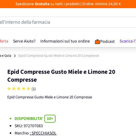
Spedizione
Gratuita
su tutti i prodotti
| Ordine minimo 24,90 €
all’interno della farmacia
ferta
Serve Aiuto?
Informazioni sul tuo ordine
Scarica l
Podcast
a e Gola
Epid Compresse Gusto Miele e Limone 20 Compresse
Epid Compresse Gusto Miele e Limone 20
Compresse
(1)
Epid Compresse Gusto Miele e Limone 20 Compresse
DISPONIBILITA'
10+
SKU:
972707083
Marchio
: SPECCHIASOL