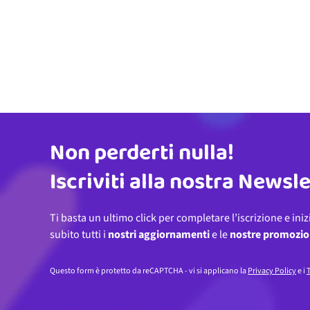
Non perderti nulla!
Indirizzo email
Iscriviti alla nostra Newsl
Ti basta un ultimo click per completare l’iscrizione e iniz
subito tutti i
nostri aggiornamenti
e le
nostre promozio
Questo form è protetto da reCAPTCHA - vi si applicano la
Privacy Policy
e i
T