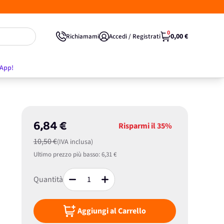
0
0,00 €
Richiamami
Accedi / Registrati
'App!
6,84 €
Risparmi il
35%
10,50 €
(IVA inclusa)
Ultimo prezzo più basso:
6,31 €
Quantità
Aggiungi al Carrello