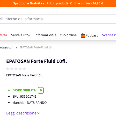
Spedizione
Gratuita
su tutti i prodotti
| Ordine minimo 24,90 €
all’interno della farmacia
ferta
Serve Aiuto?
Informazioni sul tuo ordine
Scarica l
Podcast
 Integratori
EPATOSAN Forte Fluid 10fl.
EPATOSAN Forte Fluid 10fl.
EPATOSAN Forte Fluid 10fl.
DISPONIBILITA'
6
SKU:
935201741
Marchio
: NATURANDO
Leggi descrizione