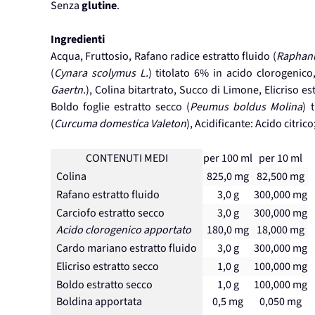
Senza
glutine
.
Ingredienti
Acqua, Fruttosio, Rafano radice estratto fluido (
Raphanus
(
Cynara scolymus L.
) titolato 6% in acido clorogenico
Gaertn.
), Colina bitartrato, Succo di Limone, Elicriso es
Boldo foglie estratto secco (
Peumus boldus Molina
) 
(
Curcuma domestica Valeton
), Acidificante: Acido citri
CONTENUTI MEDI
per 100 ml
per 10 ml
Colina
825,0 mg
82,500 mg
Rafano estratto fluido
3,0 g
300,000 mg
Carciofo estratto secco
3,0 g
300,000 mg
Acido clorogenico apportato
180,0 mg
18,000 mg
Cardo mariano estratto fluido
3,0 g
300,000 mg
Elicriso estratto secco
1,0 g
100,000 mg
Boldo estratto secco
1,0 g
100,000 mg
Boldina apportata
0,5 mg
0,050 mg