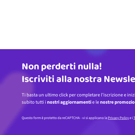
Non perderti nulla!
Indirizzo email
Iscriviti alla nostra Newsl
Ti basta un ultimo click per completare l’iscrizione e iniz
subito tutti i
nostri aggiornamenti
e le
nostre promozio
Questo form è protetto da reCAPTCHA - vi si applicano la
Privacy Policy
e i
T