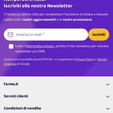
Iscriviti alla nostra Newsletter
Ti basta un ultimo click per completare l’iscrizione e iniziare a ricevere
subito tutti i
nostri aggiornamenti
e le
nostre promozioni.
Iscriviti
Letta l’
informativa privacy
, presto il mio consenso per ricevere
newsletter e/o DEM
Questo form è protetto da reCAPTCHA - vi si applicano la
Privacy Policy
e i
Termini
di Servizio
di Google.
farma.it
La nostra Azienda
Servizi clienti
Coupon
Contattaci
Programma Fedeltà Farma Lovers
Condizioni di vendita
Richiamami
Lavora con noi