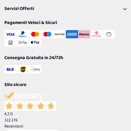
Pagamenti & Condizioni
FAQ
I nostri consigli
Servizi Offerti
Spedizioni
Resi
Politiche per la parità di genere
Privacy Policy
Tantissimi Sconti
Pagamenti Veloci & Sicuri
Cookie Policy
Transazione Sicura
Comunicazioni
Gestisci Cookie
Reso Facile e Veloce
Garanzia
Consegna Gratuita in 24/72h
Sito sicuro
4,7
/5
122.176
Recensioni