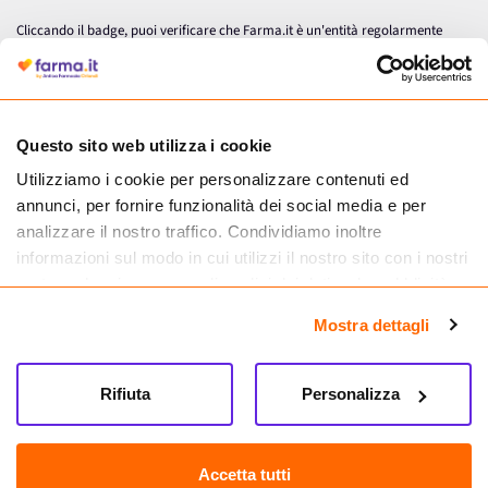
Cliccando il badge, puoi verificare che Farma.it è un'entità regolarmente
autorizzata dal Ministero della Salute a effettuare la vendita online di
medicinali.
Questo sito web utilizza i cookie
Utilizziamo i cookie per personalizzare contenuti ed
annunci, per fornire funzionalità dei social media e per
analizzare il nostro traffico. Condividiamo inoltre
informazioni sul modo in cui utilizzi il nostro sito con i nostri
partner che si occupano di analisi dei dati web, pubblicità e
social media, i quali potrebbero combinarle con altre
Mostra dettagli
informazioni che hai fornito loro o che hanno raccolto dal
tuo utilizzo dei loro servizi.
Seguici su
Rifiuta
Personalizza
Farma.it S.a.s. P. IVA 07417261216 REA: NA-884088
CREDITS
Accetta tutti
Sede legale Via delle Repubbliche Marinare 128, 80147 Napoli