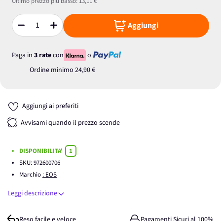
Ultimo prezzo più basso:
13,11 €
Aggiungi
Quantità
Paga in
3 rate
con
o
Ordine minimo
24,90 €
Aggiungi ai preferiti
Avvisami quando il prezzo scende
DISPONIBILITA'
1
SKU:
972600706
Marchio
: EOS
Leggi descrizione
Reso facile e veloce
Pagamenti Sicuri al 100%