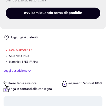
Ultimo prezzo più basso:
21,97 €
Avvisami quando torna disponibile
Aggiungi ai preferiti
NON DISPONIBILE
SKU:
906302070
Marchio
: TREBIFARMA
Leggi descrizione
Reso facile e veloce
Pagamenti Sicuri al 100%
Paga in contanti alla consegna
Guadagna
0
punti