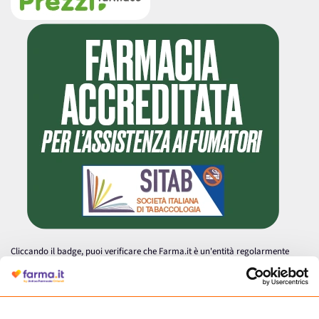
Cliccando il badge, puoi verificare che Farma.it è un'entità regolarmente
autorizzata dal Ministero della Salute a effettuare la vendita online di
medicinali.