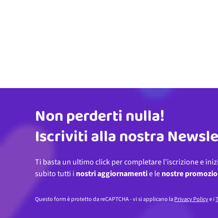
Non perderti nulla!
Indirizzo email
Iscriviti alla nostra Newsl
Ti basta un ultimo click per completare l’iscrizione e iniz
subito tutti i
nostri aggiornamenti
e le
nostre promozio
Questo form è protetto da reCAPTCHA - vi si applicano la
Privacy Policy
e i
T