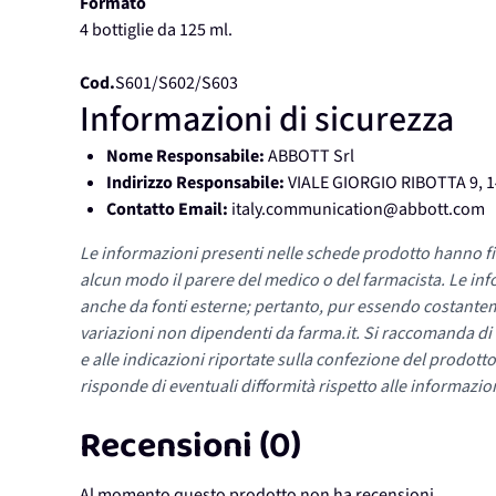
Formato
4 bottiglie da 125 ml.
Cod.
S601/S602/S603
Informazioni di sicurezza
Nome Responsabile:
ABBOTT Srl
Indirizzo Responsabile:
VIALE GIORGIO RIBOTTA 9, 
Contatto Email:
italy.communication@abbott.com
Le informazioni presenti nelle schede prodotto hanno fi
alcun modo il parere del medico o del farmacista. Le inf
anche da fonti esterne; pertanto, pur essendo costante
variazioni non dipendenti da farma.it. Si raccomanda di fa
e alle indicazioni riportate sulla confezione del prodotto
risponde di eventuali difformità rispetto alle informazion
Recensioni (0)
Al momento questo prodotto non ha recensioni.