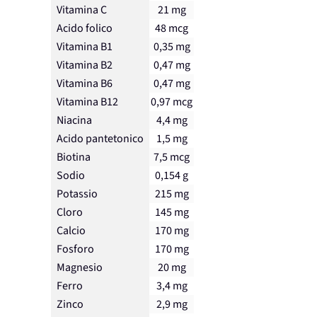
Vitamina C
21 mg
Acido folico
48 mcg
Vitamina B1
0,35 mg
Vitamina B2
0,47 mg
Vitamina B6
0,47 mg
Vitamina B12
0,97 mcg
Niacina
4,4 mg
Acido pantetonico
1,5 mg
Biotina
7,5 mcg
Sodio
0,154 g
Potassio
215 mg
Cloro
145 mg
Calcio
170 mg
Fosforo
170 mg
Magnesio
20 mg
Ferro
3,4 mg
Zinco
2,9 mg