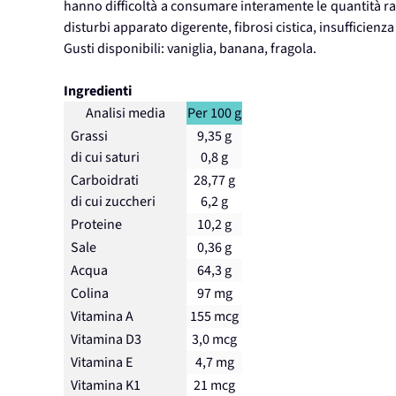
hanno difficoltà a consumare interamente le quantità ra
disturbi apparato digerente, fibrosi cistica, insufficienza
Gusti disponibili: vaniglia, banana, fragola.
Ingredienti
Analisi media
Per 100 g
Grassi
9,35 g
di cui saturi
0,8 g
Carboidrati
28,77 g
di cui zuccheri
6,2 g
Proteine
10,2 g
Sale
0,36 g
Acqua
64,3 g
Colina
97 mg
Vitamina A
155 mcg
Vitamina D3
3,0 mcg
Vitamina E
4,7 mg
Vitamina K1
21 mcg