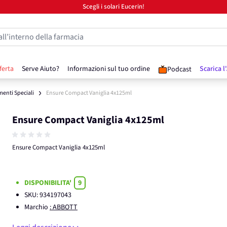
Scegli i solari Eucerin!
all’interno della farmacia
ferta
Serve Aiuto?
Informazioni sul tuo ordine
Scarica l
Podcast
menti Speciali
Ensure Compact Vaniglia 4x125ml
Ensure Compact Vaniglia 4x125ml
Ensure Compact Vaniglia 4x125ml
DISPONIBILITA'
9
SKU:
934197043
Marchio
: ABBOTT