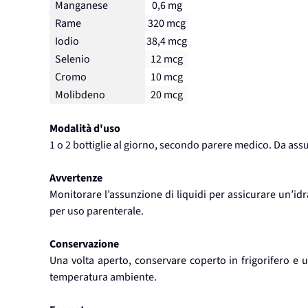
Manganese
0,6 mg
Rame
320 mcg
Iodio
38,4 mcg
Selenio
12 mcg
Cromo
10 mcg
Molibdeno
20 mcg
Modalità d'uso
1 o 2 bottiglie al giorno, secondo parere medico. Da as
Avvertenze
Monitorare l’assunzione di liquidi per assicurare un’id
per uso parenterale.
Conservazione
Una volta aperto, conservare coperto in frigorifero e ut
temperatura ambiente.