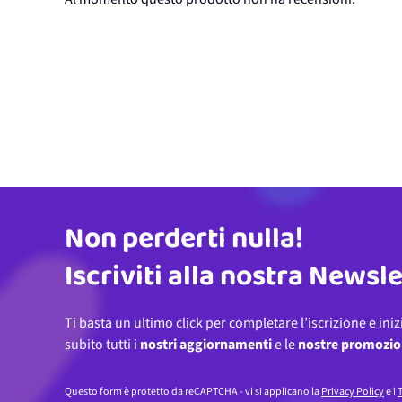
Non perderti nulla!
Indirizzo email
Iscriviti alla nostra Newsl
Ti basta un ultimo click per completare l’iscrizione e iniz
subito tutti i
nostri aggiornamenti
e le
nostre promozio
Questo form è protetto da reCAPTCHA - vi si applicano la
Privacy Policy
e i
T