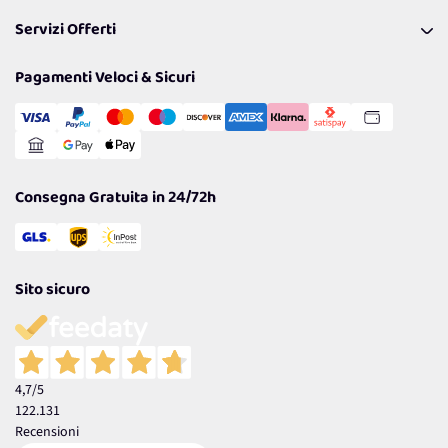
Pagamenti & Condizioni
FAQ
I nostri consigli
Servizi Offerti
Spedizioni
Resi
Politiche per la parità di genere
Privacy Policy
Tantissimi Sconti
Pagamenti Veloci & Sicuri
Cookie Policy
Transazione Sicura
Comunicazioni
Gestisci Cookie
Reso Facile e Veloce
Garanzia
Consegna Gratuita in 24/72h
Sito sicuro
4,7
/5
122.131
Recensioni