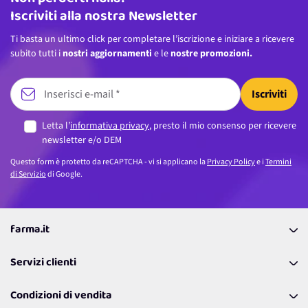
Iscriviti alla nostra Newsletter
Ti basta un ultimo click per completare l’iscrizione e iniziare a ricevere
subito tutti i
nostri aggiornamenti
e le
nostre promozioni.
Iscriviti
Letta l’
informativa privacy
, presto il mio consenso per ricevere
newsletter e/o DEM
Questo form è protetto da reCAPTCHA - vi si applicano la
Privacy Policy
e i
Termini
di Servizio
di Google.
farma.it
La nostra Azienda
Servizi clienti
Coupon
Contattaci
Programma Fedeltà Farma Lovers
Condizioni di vendita
Richiamami
Lavora con noi