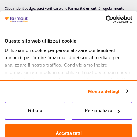
Cliccando il badge, puoi verificare che Farma.it è un'entità regolarmente
autorizzata dal Ministero della Salute a effettuare la vendita online di
medicinali.
Questo sito web utilizza i cookie
Utilizziamo i cookie per personalizzare contenuti ed
annunci, per fornire funzionalità dei social media e per
analizzare il nostro traffico. Condividiamo inoltre
informazioni sul modo in cui utilizzi il nostro sito con i nostri
partner che si occupano di analisi dei dati web, pubblicità e
social media, i quali potrebbero combinarle con altre
Mostra dettagli
informazioni che hai fornito loro o che hanno raccolto dal
tuo utilizzo dei loro servizi.
Seguici su
Rifiuta
Personalizza
Farma.it S.a.s. P. IVA 07417261216 REA: NA-884088
CREDITS
Accetta tutti
Sede legale Via delle Repubbliche Marinare 128, 80147 Napoli