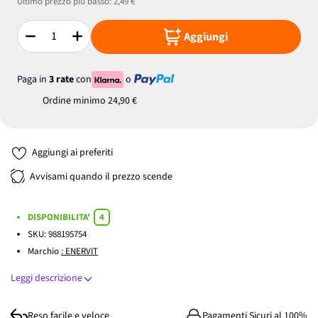
Ultimo prezzo più basso:
2,49 €
Aggiungi
Quantità
Paga in
3 rate
con
o
Ordine minimo
24,90 €
Aggiungi ai preferiti
Avvisami quando il prezzo scende
DISPONIBILITA'
4
SKU:
988195754
Marchio
: ENERVIT
Leggi descrizione
Reso facile e veloce
Pagamenti Sicuri al 100%