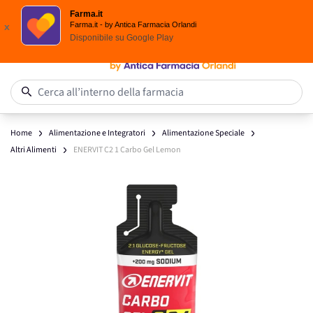
Scegli i solari Eucerin!
Farma.it
Salta al contenuto
Farma.it - by Antica Farmacia Orlandi
x
Disponibile su
Google Play
0
Cerca all’interno della farmacia
Home
Alimentazione e Integratori
Alimentazione Speciale
Altri Alimenti
ENERVIT C2 1 Carbo Gel Lemon
Main image
Click to view image in fullscreen