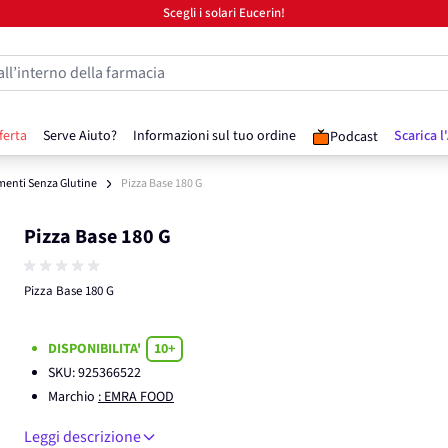
Scegli i solari Eucerin!
all’interno della farmacia
ferta
Serve Aiuto?
Informazioni sul tuo ordine
Scarica l
Podcast
menti Senza Glutine
Pizza Base 180 G
Pizza Base 180 G
Pizza Base 180 G
DISPONIBILITA'
10+
SKU:
925366522
Marchio
: EMRA FOOD
Leggi descrizione