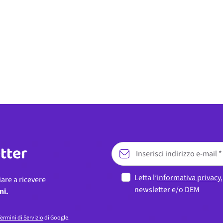
etter
Letta l’
informativa privacy
iare a ricevere
newsletter e/o DEM
ni.
ermini di Servizio
di Google.