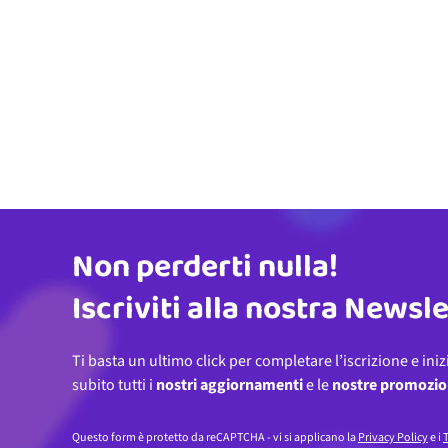
Non perderti nulla!
Indirizzo email
Iscriviti alla nostra Newsl
Ti basta un ultimo click per completare l’iscrizione e iniz
subito tutti i
nostri aggiornamenti
e le
nostre promozio
Questo form è protetto da reCAPTCHA - vi si applicano la
Privacy Policy
e i
T