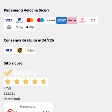
Privacy Policy
Tantissimi Sconti
Pagamenti Veloci & Sicuri
Cookie Policy
Transazione Sicura
Comunicazioni
Gestisci Cookie
Reso Facile e Veloce
Garanzia
Consegna Gratuita in 24/72h
Sito sicuro
4,7
/5
122.251
Recensioni