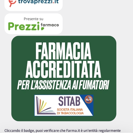
Cliccando il badge, puoi verificare che Farma.it è un'entità regolarmente