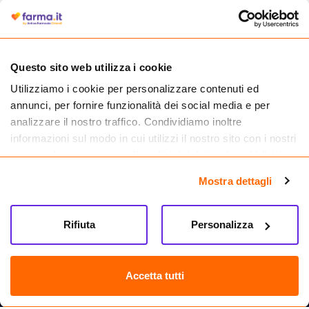
autorizzata dal Ministero della Salute a effettuare la vendita online di
medicinali.
Questo sito web utilizza i cookie
Utilizziamo i cookie per personalizzare contenuti ed
annunci, per fornire funzionalità dei social media e per
analizzare il nostro traffico. Condividiamo inoltre
informazioni sul modo in cui utilizzi il nostro sito con i nostri
partner che si occupano di analisi dei dati web, pubblicità e
social media, i quali potrebbero combinarle con altre
Mostra dettagli
informazioni che hai fornito loro o che hanno raccolto dal
tuo utilizzo dei loro servizi.
Seguici su
Rifiuta
Personalizza
Farma.it S.a.s. P. IVA 07417261216 REA: NA-884088
CREDITS
Accetta tutti
Sede legale Via delle Repubbliche Marinare 128, 80147 Napoli
Vendita online di medicinali senza obbligo di prescrizione effettuata tramite
esercizio autorizzato dal Ministero della Salute – Codice identificativo n. 016715