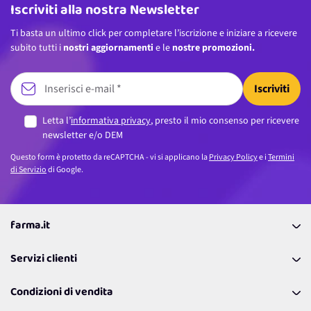
Iscriviti alla nostra Newsletter
Ti basta un ultimo click per completare l’iscrizione e iniziare a ricevere
subito tutti i
nostri aggiornamenti
e le
nostre promozioni.
Iscriviti
Letta l’
informativa privacy
, presto il mio consenso per ricevere
newsletter e/o DEM
Questo form è protetto da reCAPTCHA - vi si applicano la
Privacy Policy
e i
Termini
di Servizio
di Google.
farma.it
La nostra Azienda
Servizi clienti
Coupon
Contattaci
Programma Fedeltà Farma Lovers
Condizioni di vendita
Richiamami
Lavora con noi
Pagamenti & Condizioni
FAQ