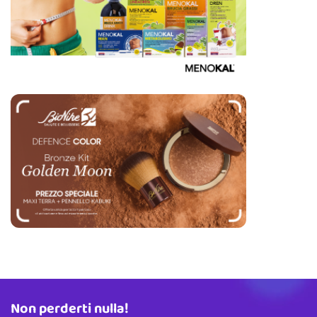
Non perderti nulla!
Indirizzo email