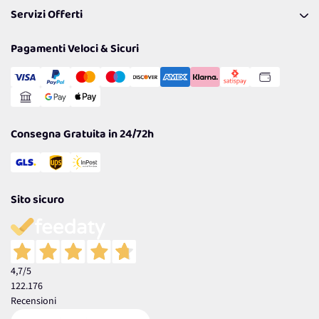
I nostri consigli
Servizi Offerti
Spedizioni
Resi
Politiche per la parità di genere
Privacy Policy
Tantissimi Sconti
Pagamenti Veloci & Sicuri
Cookie Policy
Transazione Sicura
Comunicazioni
Gestisci Cookie
Reso Facile e Veloce
Garanzia
Consegna Gratuita in 24/72h
Sito sicuro
4,7
/5
122.176
Recensioni