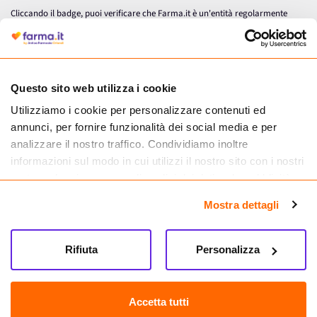
Cliccando il badge, puoi verificare che Farma.it è un'entità regolarmente
autorizzata dal Ministero della Salute a effettuare la vendita online di
medicinali.
Questo sito web utilizza i cookie
Utilizziamo i cookie per personalizzare contenuti ed
annunci, per fornire funzionalità dei social media e per
analizzare il nostro traffico. Condividiamo inoltre
informazioni sul modo in cui utilizzi il nostro sito con i nostri
partner che si occupano di analisi dei dati web, pubblicità e
social media, i quali potrebbero combinarle con altre
Mostra dettagli
informazioni che hai fornito loro o che hanno raccolto dal
tuo utilizzo dei loro servizi.
Seguici su
Rifiuta
Personalizza
Farma.it S.a.s. P. IVA 07417261216 REA: NA-884088
CREDITS
Accetta tutti
Sede legale Via delle Repubbliche Marinare 128, 80147 Napoli
Vendita online di medicinali senza obbligo di prescrizione effettuata tramite