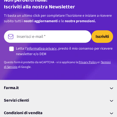
Non perderti nulla!
Iscriviti alla nostra Newsletter
Ti basta un ultimo click per completare l’iscrizione e iniziare a ricevere
subito tutti i
nostri aggiornamenti
e le
nostre promozioni.
Iscriviti
Letta l’
informativa privacy
, presto il mio consenso per ricevere
newsletter e/o DEM
Questo form è protetto da reCAPTCHA - vi si applicano la
Privacy Policy
e i
Termini
di Servizio
di Google.
farma.it
La nostra Azienda
Servizi clienti
Coupon
Contattaci
Programma Fedeltà Farma Lovers
Condizioni di vendita
Richiamami
Lavora con noi