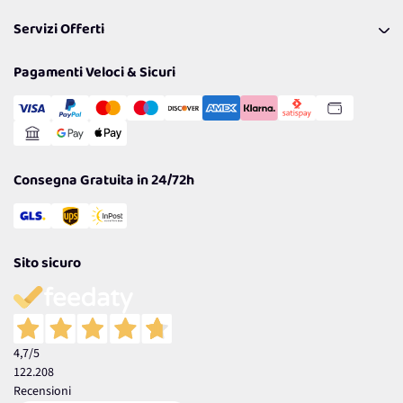
Pagamenti & Condizioni
FAQ
I nostri consigli
Servizi Offerti
Spedizioni
Resi
Politiche per la parità di genere
Privacy Policy
Tantissimi Sconti
Pagamenti Veloci & Sicuri
Cookie Policy
Transazione Sicura
Comunicazioni
Gestisci Cookie
Reso Facile e Veloce
Garanzia
Consegna Gratuita in 24/72h
Sito sicuro
4,7
/5
122.208
Recensioni