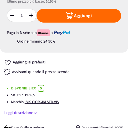
Ultimo prezzo più basso:
10,95 €
Aggiungi
Quantità
Paga in
3 rate
con
o
Ordine minimo
24,90 €
Aggiungi ai preferiti
Avvisami quando il prezzo scende
DISPONIBILITA'
5
SKU:
971197165
Marchio
: VIS GIORGINI SER-VIS
Leggi descrizione