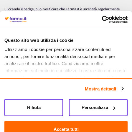
Cliccando il badge, puoi verificare che Farma.it è un'entità regolarmente
autorizzata dal Ministero della Salute a effettuare la vendita online di
medicinali.
Questo sito web utilizza i cookie
Utilizziamo i cookie per personalizzare contenuti ed
annunci, per fornire funzionalità dei social media e per
analizzare il nostro traffico. Condividiamo inoltre
informazioni sul modo in cui utilizzi il nostro sito con i nostri
partner che si occupano di analisi dei dati web, pubblicità e
social media, i quali potrebbero combinarle con altre
Mostra dettagli
informazioni che hai fornito loro o che hanno raccolto dal
tuo utilizzo dei loro servizi.
Seguici su
Rifiuta
Personalizza
Farma.it S.a.s. P. IVA 07417261216 REA: NA-884088
CREDITS
Accetta tutti
Sede legale Via delle Repubbliche Marinare 128, 80147 Napoli