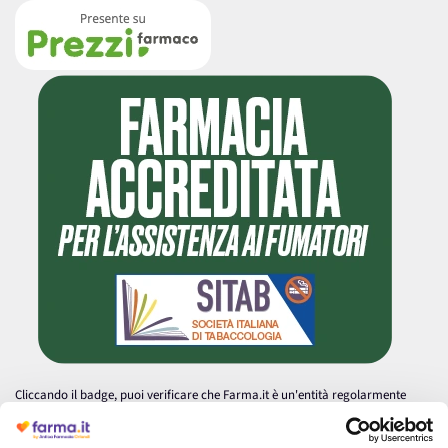
Cliccando il badge, puoi verificare che Farma.it è un'entità regolarmente
autorizzata dal Ministero della Salute a effettuare la vendita online di
medicinali.