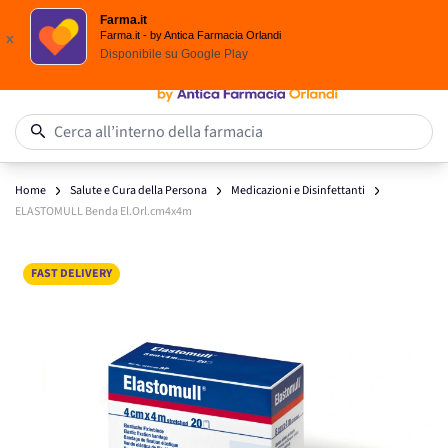
Spedizione
Gratuita
| Ordine minimo 24,90 €
Farma.it
Salta al contenuto
Farma.it - by Antica Farmacia Orlandi
x
Disponibile su
Google Play
0
Cerca all’interno della farmacia
Home
Salute e Cura della Persona
Medicazioni e Disinfettanti
ELASTOMULL Benda El.Orl.cm4x4m
Main image
Click to view image in fullscreen
FAST DELIVERY