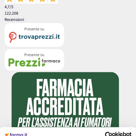
4,7
/5
122.208
Recensioni