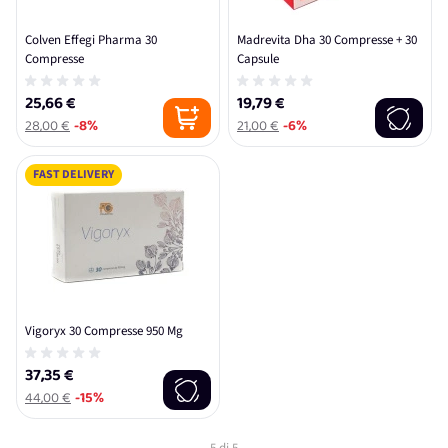
Colven Effegi Pharma 30
Madrevita Dha 30 Compresse + 30
Compresse
Capsule
25,66 €
19,79 €
28,00 €
-8%
21,00 €
-6%
FAST DELIVERY
Vigoryx 30 Compresse 950 Mg
37,35 €
44,00 €
-15%