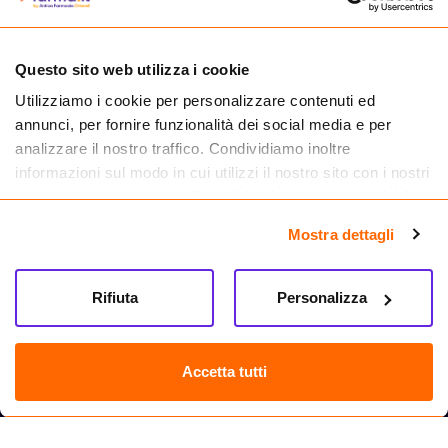
Questo sito web utilizza i cookie
Utilizziamo i cookie per personalizzare contenuti ed
Cliccando il badge, puoi verificare che Farma.it è un'entità regolarmente
annunci, per fornire funzionalità dei social media e per
autorizzata dal Ministero della Salute a effettuare la vendita online di
medicinali.
analizzare il nostro traffico. Condividiamo inoltre
informazioni sul modo in cui utilizzi il nostro sito con i nostri
partner che si occupano di analisi dei dati web, pubblicità e
social media, i quali potrebbero combinarle con altre
Mostra dettagli
informazioni che hai fornito loro o che hanno raccolto dal
tuo utilizzo dei loro servizi.
Rifiuta
Personalizza
Accetta tutti
Seguici su