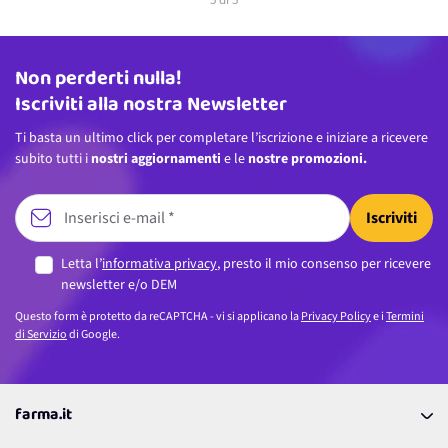
5
di
5
Non perderti nulla!
Indirizzo email
Iscriviti alla nostra Newsletter
Ti basta un ultimo click per completare l’iscrizione e iniziare a ricevere
subito tutti i
nostri aggiornamenti
e le
nostre promozioni.
Iscriviti
Letta l’
informativa privacy
, presto il mio consenso per ricevere
newsletter e/o DEM
Questo form è protetto da reCAPTCHA - vi si applicano la
Privacy Policy
e i
Termini
di Servizio
di Google.
farma.it
La nostra Azienda