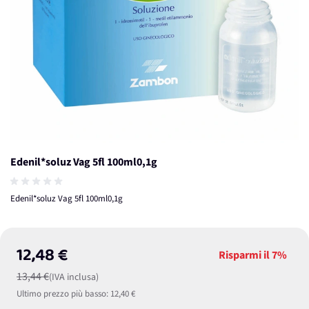
Edenil*soluz Vag 5fl 100ml0,1g
Edenil*soluz Vag 5fl 100ml0,1g
12,48 €
Risparmi il
7%
13,44 €
(IVA inclusa)
Ultimo prezzo più basso:
12,40 €