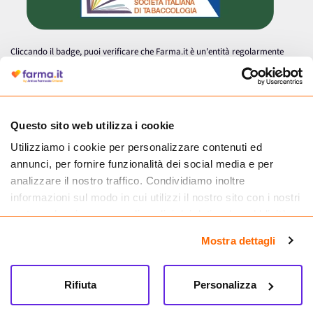
Cliccando il badge, puoi verificare che Farma.it è un'entità regolarmente
autorizzata dal Ministero della Salute a effettuare la vendita online di
medicinali.
Questo sito web utilizza i cookie
Utilizziamo i cookie per personalizzare contenuti ed
annunci, per fornire funzionalità dei social media e per
analizzare il nostro traffico. Condividiamo inoltre
informazioni sul modo in cui utilizzi il nostro sito con i nostri
partner che si occupano di analisi dei dati web, pubblicità e
social media, i quali potrebbero combinarle con altre
Mostra dettagli
informazioni che hai fornito loro o che hanno raccolto dal
tuo utilizzo dei loro servizi.
Seguici su
Rifiuta
Personalizza
Farma.it S.a.s. P. IVA 07417261216 REA: NA-884088