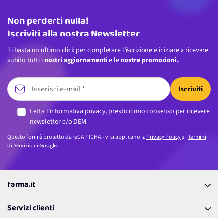
Non perderti nulla!
Indirizzo email
Iscriviti alla nostra Newsletter
Ti basta un ultimo click per completare l’iscrizione e iniziare a ricevere
subito tutti i
nostri aggiornamenti
e le
nostre promozioni.
Iscriviti
Letta l’
informativa privacy
, presto il mio consenso per ricevere
newsletter e/o DEM
Questo form è protetto da reCAPTCHA - vi si applicano la
Privacy Policy
e i
Termini
di Servizio
di Google.
farma.it
La nostra Azienda
Servizi clienti
Coupon