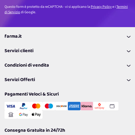
Questo form è protetto da reCAPTCHA - vi si applicano la
Privacy Policy
e i
Termini
di Servizio
di Google.
farma.it
La nostra Azienda
Servizi clienti
Coupon
Contattaci
Programma Fedeltà Farma Lovers
Condizioni di vendita
Richiamami
Lavora con noi
Pagamenti & Condizioni
FAQ
I nostri consigli
Servizi Offerti
Spedizioni
Resi
Politiche per la parità di genere
Privacy Policy
Tantissimi Sconti
Pagamenti Veloci & Sicuri
Cookie Policy
Transazione Sicura
Comunicazioni
Gestisci Cookie
Reso Facile e Veloce
Garanzia
Consegna Gratuita in 24/72h