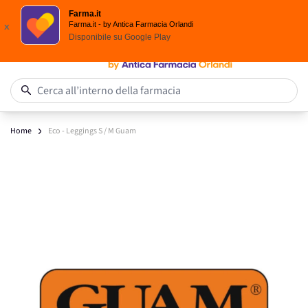
Spedizione
Gratuita
| Ordine minimo 24,90 €
Farma.it
Salta al contenuto
Farma.it - by Antica Farmacia Orlandi
x
Disponibile su
Google Play
0
Cerca all’interno della farmacia
Home
Eco - Leggings S / M Guam
Main image
Click to view image in fullscreen