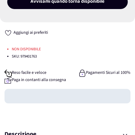
Avvisami quando torna disponibile
Aggiungi ai preferiti
NON DISPONIBILE
SKU:
979401763
Reso facile e veloce
Pagamenti Sicuri al 100%
Paga in contanti alla consegna
Guadagna
0
punti
Descrizione