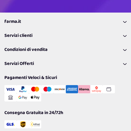
farma.it
La nostra Azienda
Servizi clienti
Coupon
Contattaci
Programma Fedeltà Farma Lovers
Condizioni di vendita
Richiamami
Lavora con noi
Pagamenti & Condizioni
FAQ
I nostri consigli
Servizi Offerti
Spedizioni
Resi
Politiche per la parità di genere
Privacy Policy
Tantissimi Sconti
Pagamenti Veloci & Sicuri
Cookie Policy
Transazione Sicura
Comunicazioni
Gestisci Cookie
Reso Facile e Veloce
Garanzia
Consegna Gratuita in 24/72h