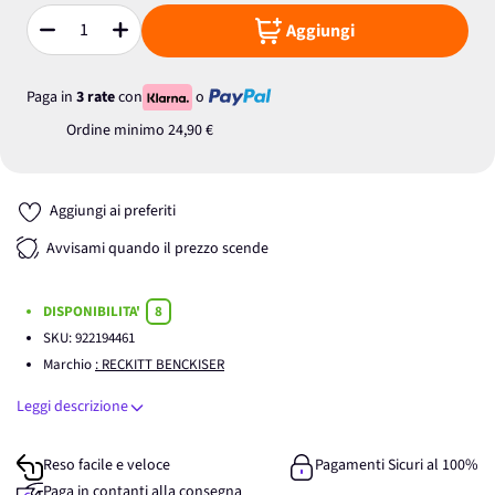
Aggiungi
Quantità
Paga in
3 rate
con
o
Ordine minimo
24,90 €
Aggiungi ai preferiti
Avvisami quando il prezzo scende
DISPONIBILITA'
8
SKU:
922194461
Marchio
: RECKITT BENCKISER
Leggi descrizione
Reso facile e veloce
Pagamenti Sicuri al 100%
Paga in contanti alla consegna