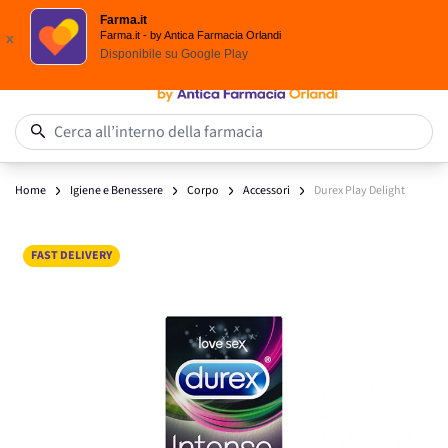
Spedizione
Gratuita
| Ordine minimo 24,90 €
Farma.it
Salta al contenuto
Farma.it - by Antica Farmacia Orlandi
x
Disponibile su
Google Play
0
Cerca all’interno della farmacia
Home
Igiene e Benessere
Corpo
Accessori
Durex Play Delight
Main image
Click to view image in fullscreen
FAST DELIVERY