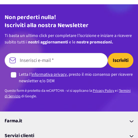
Non perderti nulla!
Indirizzo email
Iscriviti alla nostra Newsletter
Ti basta un ultimo click per completare l’iscrizione e iniziare a ricevere
subito tutti i
nostri aggiornamenti
e le
nostre promozioni.
Iscriviti
Letta l’
informativa privacy
, presto il mio consenso per ricevere
newsletter e/o DEM
Questo form è protetto da reCAPTCHA - vi si applicano la
Privacy Policy
e i
Termini
di Servizio
di Google.
farma.it
La nostra Azienda
Servizi clienti
Coupon