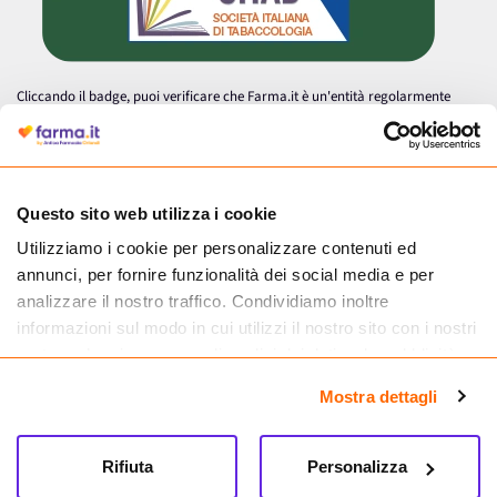
Cliccando il badge, puoi verificare che Farma.it è un'entità regolarmente
autorizzata dal Ministero della Salute a effettuare la vendita online di
medicinali.
Questo sito web utilizza i cookie
Utilizziamo i cookie per personalizzare contenuti ed
annunci, per fornire funzionalità dei social media e per
analizzare il nostro traffico. Condividiamo inoltre
informazioni sul modo in cui utilizzi il nostro sito con i nostri
partner che si occupano di analisi dei dati web, pubblicità e
social media, i quali potrebbero combinarle con altre
Mostra dettagli
informazioni che hai fornito loro o che hanno raccolto dal
tuo utilizzo dei loro servizi.
Seguici su
Rifiuta
Personalizza