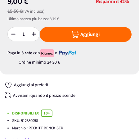
9,00 €
Risparmi il
42%
15,50 €
(IVA inclusa)
Ultimo prezzo più basso:
8,79 €
Aggiungi
Quantità
Paga in
3 rate
con
o
Ordine minimo
24,90 €
Aggiungi ai preferiti
Avvisami quando il prezzo scende
DISPONIBILITA'
10+
SKU:
912380058
Marchio
: RECKITT BENCKISER