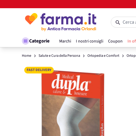
Salta al contenuto
Cerca 
Categorie
Marchi
I nostri consigli
Coupon
In of
Home
Salute e Cura della Persona
Ortopedia e Comfort
Ortop
Main image
Click to view image in fullscreen
FAST DELIVERY