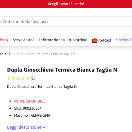
Scegli i solari Eucerin!
all’interno della farmacia
ferta
Serve Aiuto?
Informazioni sul tuo ordine
Scarica l
Podcast
edia
Dupla Ginocchiera Termica Bianca Taglia M
Dupla Ginocchiera Termica Bianca Taglia M
(2)
Dupla Ginocchiera Termica Bianca Taglia M
NON DISPONIBILE
SKU:
909230334
Marchio
: ALFASIGMA
Leggi descrizione