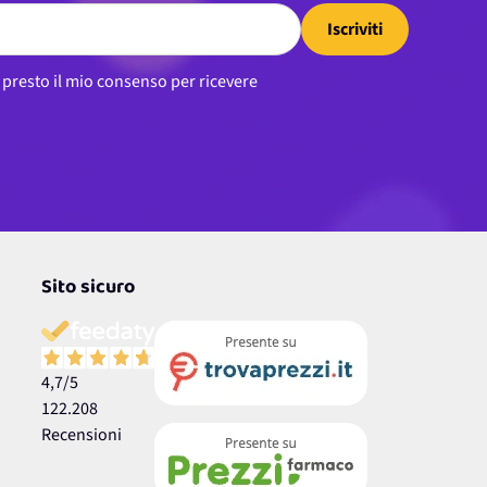
Iscriviti
, presto il mio consenso per ricevere
Sito sicuro
4,7
/5
122.208
Recensioni