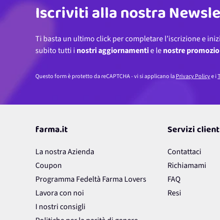
Iscriviti alla nostra Newsl
Ti basta un ultimo click per completare l’iscrizione e iniz
subito tutti i
nostri aggiornamenti
e le
nostre promozio
Questo form è protetto da reCAPTCHA - vi si applicano la
Privacy Policy
e i
T
farma.it
Servizi client
La nostra Azienda
Contattaci
Coupon
Richiamami
Programma Fedeltà Farma Lovers
FAQ
Lavora con noi
Resi
I nostri consigli