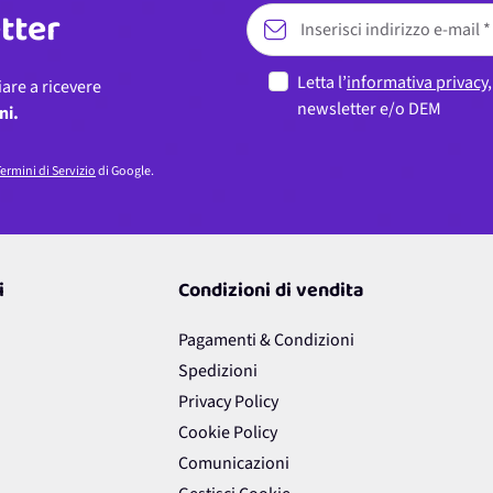
etter
Letta l’
informativa privacy
iare a ricevere
newsletter e/o DEM
ni.
ermini di Servizio
di Google.
i
Condizioni di vendita
Pagamenti & Condizioni
Spedizioni
Privacy Policy
Cookie Policy
Comunicazioni