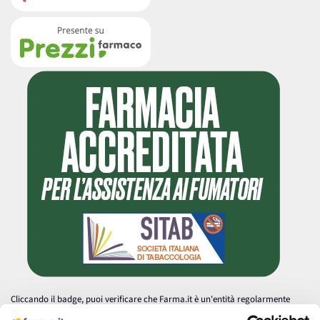
Cliccando il badge, puoi verificare che Farma.it è un'entità regolarmente
autorizzata dal Ministero della Salute a effettuare la vendita online di