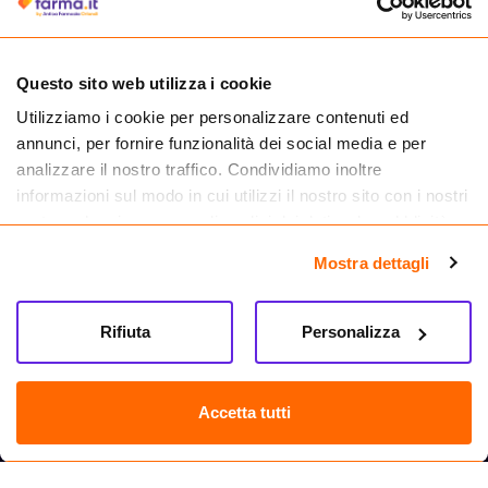
medicinali.
Questo sito web utilizza i cookie
Utilizziamo i cookie per personalizzare contenuti ed
annunci, per fornire funzionalità dei social media e per
analizzare il nostro traffico. Condividiamo inoltre
informazioni sul modo in cui utilizzi il nostro sito con i nostri
partner che si occupano di analisi dei dati web, pubblicità e
social media, i quali potrebbero combinarle con altre
Mostra dettagli
informazioni che hai fornito loro o che hanno raccolto dal
tuo utilizzo dei loro servizi.
Seguici su
Rifiuta
Personalizza
Farma.it S.a.s. P. IVA 07417261216 REA: NA-884088
CREDITS
Accetta tutti
Sede legale Via delle Repubbliche Marinare 128, 80147 Napoli
Vendita online di medicinali senza obbligo di prescrizione effettuata tramite
esercizio autorizzato dal Ministero della Salute – Codice identificativo n. 016715