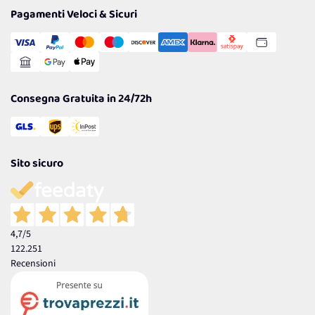
Tantissimi Sconti
Pagamenti Veloci & Sicuri
Cookie Policy
Transazione Sicura
Comunicazioni
Gestisci Cookie
Reso Facile e Veloce
Garanzia
Consegna Gratuita in 24/72h
Sito sicuro
4,7
/5
122.251
Recensioni