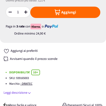
Ultimo prezzo più basso:
3,21 €
Aggiungi
Quantità
Paga in
3 rate
con
o
Ordine minimo
24,90 €
Aggiungi ai preferiti
Avvisami quando il prezzo scende
DISPONIBILITA'
10+
SKU:
939165003
Marchio
: DRIATEC
Leggi descrizione
Reso facile e veloce
Pagamenti Sicuri al 100%