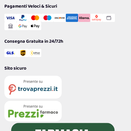
Tantissimi Sconti
Pagamenti Veloci & Sicuri
Cookie Policy
Transazione Sicura
Comunicazioni
Gestisci Cookie
Reso Facile e Veloce
Garanzia
Consegna Gratuita in 24/72h
Sito sicuro