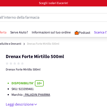
Scegli i solari Eucerin!
all’interno della farmacia
ferta
Serve Aiuto?
Informazioni sul tuo ordine
Scarica l
Podcast
ellulite e Drenanti
Drenax Forte Mirtillo 500ml
Drenax Forte Mirtillo 500ml
Drenax Forte Mirtillo 500ml
DISPONIBILITA'
10+
SKU:
923399481
Marchio
: PALADIN PHARMA
Leggi descrizione