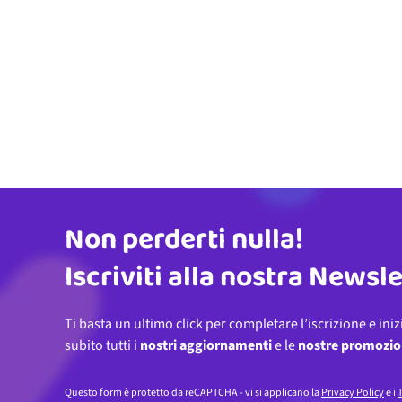
Non perderti nulla!
Indirizzo email
Iscriviti alla nostra Newsl
Ti basta un ultimo click per completare l’iscrizione e iniz
subito tutti i
nostri aggiornamenti
e le
nostre promozio
Questo form è protetto da reCAPTCHA - vi si applicano la
Privacy Policy
e i
T