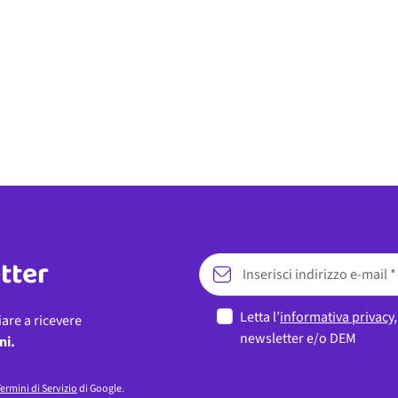
etter
Letta l’
informativa privacy
iare a ricevere
newsletter e/o DEM
ni.
ermini di Servizio
di Google.