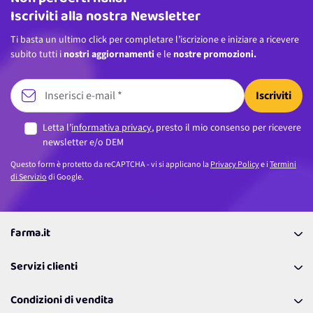
Iscriviti alla nostra Newsletter
Ti basta un ultimo click per completare l’iscrizione e iniziare a ricevere
subito tutti i
nostri aggiornamenti
e le
nostre promozioni.
Iscriviti
Letta l’
informativa privacy
, presto il mio consenso per ricevere
newsletter e/o DEM
Questo form è protetto da reCAPTCHA - vi si applicano la
Privacy Policy
e i
Termini
di Servizio
di Google.
farma.it
La nostra Azienda
Servizi clienti
Coupon
Contattaci
Programma Fedeltà Farma Lovers
Condizioni di vendita
Richiamami
Lavora con noi