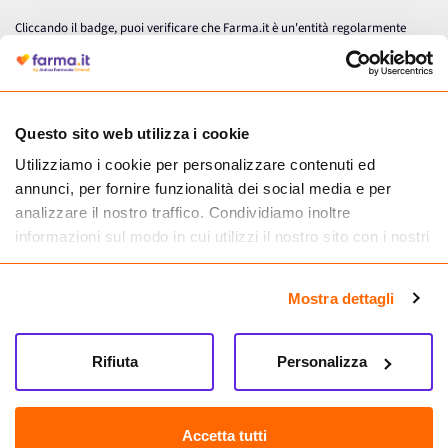
Cliccando il badge, puoi verificare che Farma.it è un'entità regolarmente
autorizzata dal Ministero della Salute a effettuare la vendita online di
medicinali.
Questo sito web utilizza i cookie
Utilizziamo i cookie per personalizzare contenuti ed
annunci, per fornire funzionalità dei social media e per
analizzare il nostro traffico. Condividiamo inoltre
informazioni sul modo in cui utilizzi il nostro sito con i nostri
partner che si occupano di analisi dei dati web, pubblicità e
social media, i quali potrebbero combinarle con altre
Mostra dettagli
informazioni che hai fornito loro o che hanno raccolto dal
tuo utilizzo dei loro servizi.
Seguici su
Rifiuta
Personalizza
Farma.it S.a.s. P. IVA 07417261216 REA: NA-884088
CREDITS
Accetta tutti
Sede legale Via delle Repubbliche Marinare 128, 80147 Napoli