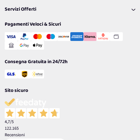
Pagamenti & Condizioni
FAQ
I nostri consigli
Servizi Offerti
Spedizioni
Resi
Politiche per la parità di genere
Privacy Policy
Tantissimi Sconti
Pagamenti Veloci & Sicuri
Cookie Policy
Transazione Sicura
Comunicazioni
Gestisci Cookie
Reso Facile e Veloce
Garanzia
Consegna Gratuita in 24/72h
Sito sicuro
4,7
/5
122.165
Recensioni