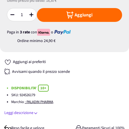
Ultimo prezzo più basso:
18,30 €
Aggiungi
Quantità
Paga in
3 rate
con
o
Ordine minimo
24,90 €
Aggiungi ai preferiti
Avvisami quando il prezzo scende
DISPONIBILITA'
10+
SKU:
924526179
Marchio
: PALADIN PHARMA
Leggi descrizione
Reso facile e veloce
Pagamenti Sicuri al 100%