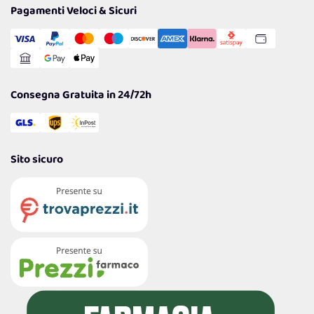
Tantissimi Sconti
Pagamenti Veloci & Sicuri
Cookie Policy
Transazione Sicura
Comunicazioni
Gestisci Cookie
Reso Facile e Veloce
Garanzia
Consegna Gratuita in 24/72h
Sito sicuro
4,7
/5
122.208
Recensioni