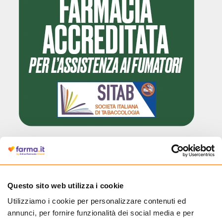
Questo sito web utilizza i cookie
Utilizziamo i cookie per personalizzare contenuti ed
Cliccando il badge, puoi verificare che Farma.it è un'entità regolarmente
annunci, per fornire funzionalità dei social media e per
autorizzata dal Ministero della Salute a effettuare la vendita online di