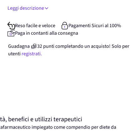
Leggi descrizione
Reso facile e veloce
Pagamenti Sicuri al 100%
Paga in contanti alla consegna
ger image
View larger image
View larger image
View larger image
Guadagna
32
punti
completando un acquisto! Solo per
utenti
registrati.
benefici e utilizzi terapeutici
rafarmaceutico impiegato come compendio per diete da