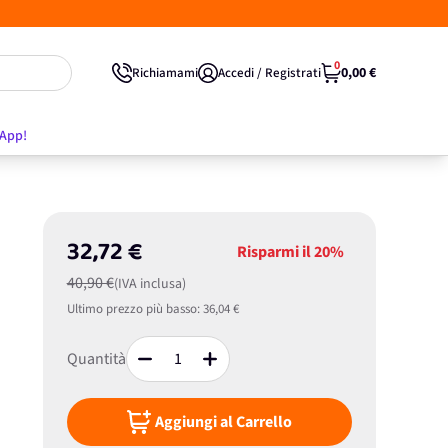
0
0,00 €
Richiamami
Accedi / Registrati
'App!
32,72 €
Risparmi il
20%
40,90 €
(IVA inclusa)
Ultimo prezzo più basso:
36,04 €
Quantità
Aggiungi al Carrello