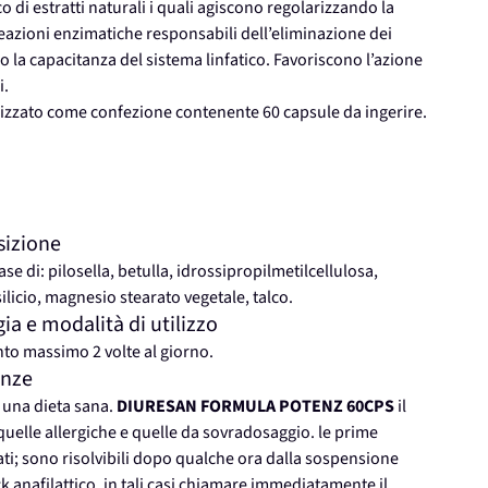
o di estratti naturali i quali agiscono regolarizzando la
 reazioni enzimatiche responsabili dell’eliminazione dei
o la capacitanza del sistema linfatico. Favoriscono l’azione
i.
izzato come confezione contenente 60 capsule da ingerire.
izione
se di: pilosella, betulla, idrossipropilmetilcellulosa,
ilicio, magnesio stearato vegetale, talco.
e modalità di utilizzo
to massimo 2 volte al giorno.
enze
 una dieta sana.
DIURESAN FORMULA POTENZ 60CPS
il
quelle allergiche e quelle da sovradosaggio. le prime
ati; sono risolvibili dopo qualche ora dalla sospensione
k anafilattico, in tali casi chiamare immediatamente il