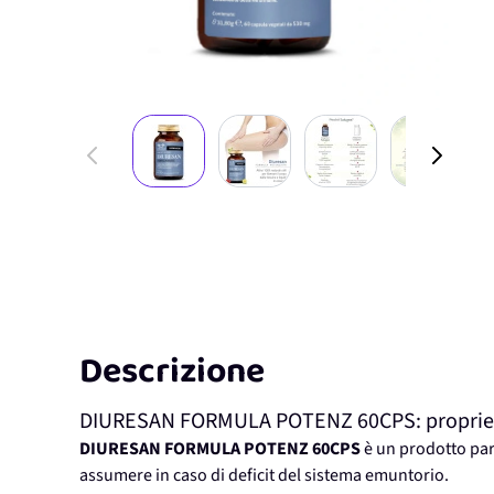
View larger image
View larger image
View larger image
View lar
Descrizione
DIURESAN FORMULA POTENZ 60CPS: proprietà, 
DIURESAN FORMULA POTENZ 60CPS
è un prodotto pa
assumere in caso di deficit del sistema emuntorio.