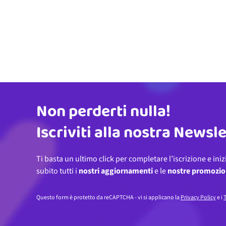
Non perderti nulla!
Indirizzo email
Iscriviti alla nostra Newsl
Ti basta un ultimo click per completare l’iscrizione e iniz
subito tutti i
nostri aggiornamenti
e le
nostre promozio
Questo form è protetto da reCAPTCHA - vi si applicano la
Privacy Policy
e i
T