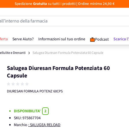
Spedizione
Gratuita
su tutti i prodotti
| Ordine minimo 24,90 €
all’interno della farmacia
ferta
Serve Aiuto?
Informazioni sul tuo ordine
Scarica l
Podcast
ellulite e Drenanti
Salugea Diuresan Formula Potenziata 60 Capsule
Salugea Diuresan Formula Potenziata 60
Capsule
DIURESAN FORMULA POTENZ 60CPS
DISPONIBILITA'
2
SKU:
975867704
Marchio
: SALUGEA RELOAD