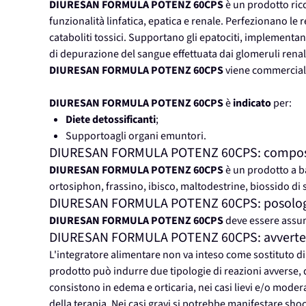
DIURESAN FORMULA POTENZ 60CPS
è un prodotto ricc
funzionalità linfatica, epatica e renale. Perfezionano le
cataboliti tossici. Supportano gli epatociti, implementan
di depurazione del sangue effettuata dai glomeruli renal
DIURESAN FORMULA POTENZ 60CPS
viene commercial
DIURESAN FORMULA POTENZ 60CPS
è
indicato
per:
Diete detossificanti
;
Supportoagli organi emuntori.
DIURESAN FORMULA POTENZ 60CPS: compos
DIURESAN FORMULA POTENZ 60CPS
è un prodotto a ba
ortosiphon, frassino, ibisco, maltodestrine, biossido di s
DIURESAN FORMULA POTENZ 60CPS: posologia 
DIURESAN FORMULA POTENZ 60CPS
deve essere assun
DIURESAN FORMULA POTENZ 60CPS: avvert
L'integratore alimentare non va inteso come sostituto di
prodotto può indurre due tipologie di reazioni avverse, 
consistono in edema e orticaria, nei casi lievi e/o moder
della terapia. Nei casi gravi si potrebbe manifestare shoc