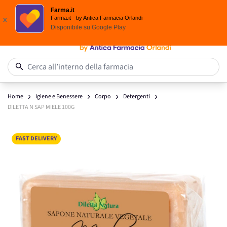
Scegli i solari Eucerin!
Farma.it
Salta al contenuto
Farma.it - by Antica Farmacia Orlandi
x
Disponibile su
Google Play
0
Cerca all’interno della farmacia
Home
Igiene e Benessere
Corpo
Detergenti
DILETTA N SAP MIELE 100G
Main image
Click to view image in fullscreen
FAST DELIVERY