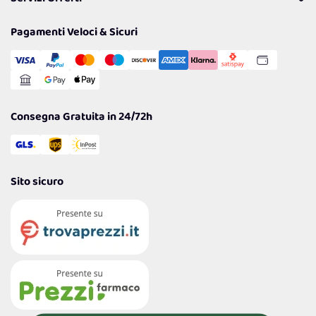
Resi
Politiche per la parità di genere
Privacy Policy
Tantissimi Sconti
Pagamenti Veloci & Sicuri
Cookie Policy
Transazione Sicura
Comunicazioni
Gestisci Cookie
Reso Facile e Veloce
Garanzia
Consegna Gratuita in 24/72h
Sito sicuro