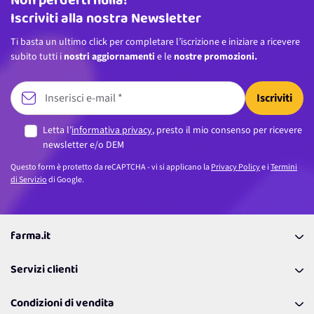
Non perderti nulla!
Iscriviti alla nostra Newsletter
Ti basta un ultimo click per completare l’iscrizione e iniziare a ricevere
subito tutti i
nostri aggiornamenti
e le
nostre promozioni.
Iscriviti
Letta l’
informativa privacy
, presto il mio consenso per ricevere
newsletter e/o DEM
Questo form è protetto da reCAPTCHA - vi si applicano la
Privacy Policy
e i
Termini
di Servizio
di Google.
farma.it
La nostra Azienda
Servizi clienti
Coupon
Contattaci
Programma Fedeltà Farma Lovers
Condizioni di vendita
Richiamami
Lavora con noi