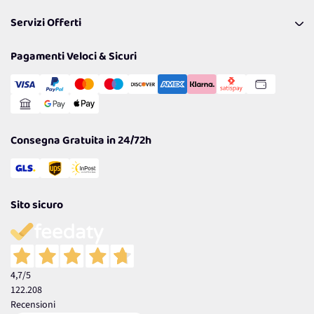
Pagamenti & Condizioni
FAQ
I nostri consigli
Servizi Offerti
Spedizioni
Resi
Politiche per la parità di genere
Privacy Policy
Tantissimi Sconti
Pagamenti Veloci & Sicuri
Cookie Policy
Transazione Sicura
Comunicazioni
Gestisci Cookie
Reso Facile e Veloce
Garanzia
Consegna Gratuita in 24/72h
Sito sicuro
4,7
/5
122.208
Recensioni