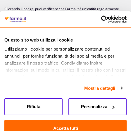
Cliccando il badge, puoi verificare che Farma.it è un'entità regolarmente
autorizzata dal Ministero della Salute a effettuare la vendita online di
medicinali.
Questo sito web utilizza i cookie
Utilizziamo i cookie per personalizzare contenuti ed
annunci, per fornire funzionalità dei social media e per
analizzare il nostro traffico. Condividiamo inoltre
informazioni sul modo in cui utilizzi il nostro sito con i nostri
partner che si occupano di analisi dei dati web, pubblicità e
social media, i quali potrebbero combinarle con altre
Mostra dettagli
informazioni che hai fornito loro o che hanno raccolto dal
tuo utilizzo dei loro servizi.
Seguici su
Rifiuta
Personalizza
Farma.it S.a.s. P. IVA 07417261216 REA: NA-884088
CREDITS
Accetta tutti
Sede legale Via delle Repubbliche Marinare 128, 80147 Napoli