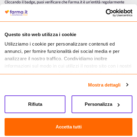
Cliccando il badge, puoi verificare che Farma.it è un'entità regolarmente
autorizzata dal Ministero della Salute a effettuare la vendita online di
medicinali.
Questo sito web utilizza i cookie
Utilizziamo i cookie per personalizzare contenuti ed
annunci, per fornire funzionalità dei social media e per
analizzare il nostro traffico. Condividiamo inoltre
informazioni sul modo in cui utilizzi il nostro sito con i nostri
partner che si occupano di analisi dei dati web, pubblicità e
social media, i quali potrebbero combinarle con altre
Mostra dettagli
informazioni che hai fornito loro o che hanno raccolto dal
tuo utilizzo dei loro servizi.
Seguici su
Rifiuta
Personalizza
Farma.it S.a.s. P. IVA 07417261216 REA: NA-884088
CREDITS
Accetta tutti
Sede legale Via delle Repubbliche Marinare 128, 80147 Napoli
Vendita online di medicinali senza obbligo di prescrizione effettuata tramite