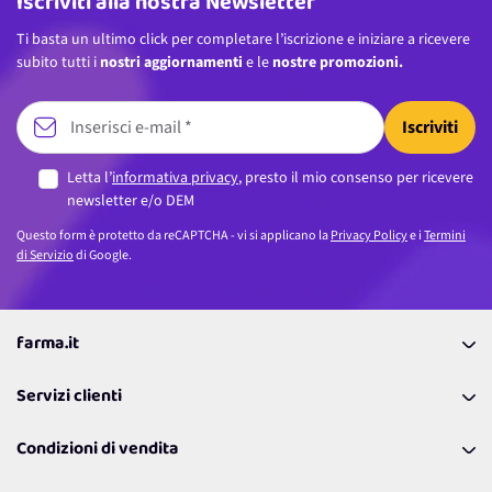
Iscriviti alla nostra Newsletter
Ti basta un ultimo click per completare l’iscrizione e iniziare a ricevere
subito tutti i
nostri aggiornamenti
e le
nostre promozioni.
Iscriviti
Letta l’
informativa privacy
, presto il mio consenso per ricevere
newsletter e/o DEM
Questo form è protetto da reCAPTCHA - vi si applicano la
Privacy Policy
e i
Termini
di Servizio
di Google.
farma.it
La nostra Azienda
Servizi clienti
Coupon
Contattaci
Programma Fedeltà Farma Lovers
Condizioni di vendita
Richiamami
Lavora con noi
Pagamenti & Condizioni
FAQ
I nostri consigli