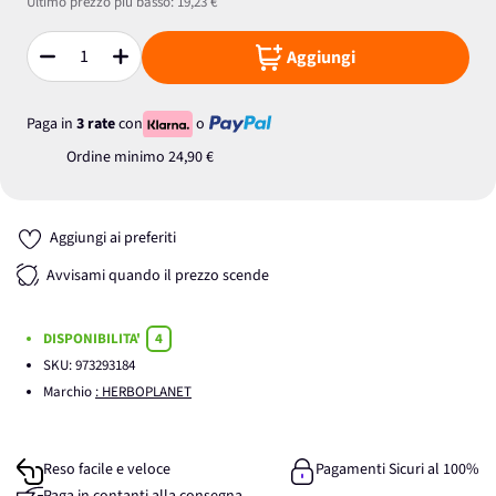
Ultimo prezzo più basso:
19,23 €
Aggiungi
Quantità
Paga in
3 rate
con
o
Ordine minimo
24,90 €
Aggiungi ai preferiti
Avvisami quando il prezzo scende
DISPONIBILITA'
4
SKU:
973293184
Marchio
: HERBOPLANET
Reso facile e veloce
Pagamenti Sicuri al 100%