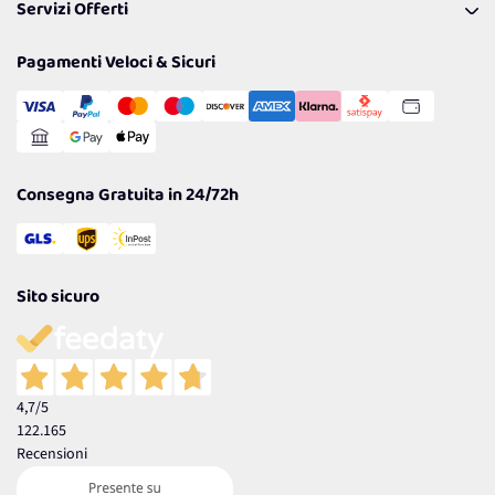
Servizi Offerti
Spedizioni
Resi
Politiche per la parità di genere
Privacy Policy
Tantissimi Sconti
Pagamenti Veloci & Sicuri
Cookie Policy
Transazione Sicura
Comunicazioni
Gestisci Cookie
Reso Facile e Veloce
Garanzia
Consegna Gratuita in 24/72h
Sito sicuro
4,7
/5
122.165
Recensioni