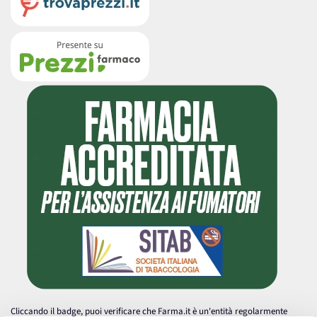
Cliccando il badge, puoi verificare che Farma.it è un'entità regolarmente