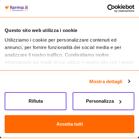
autorizzata dal Ministero della Salute a effettuare la vendita online di
medicinali.
Questo sito web utilizza i cookie
Utilizziamo i cookie per personalizzare contenuti ed
annunci, per fornire funzionalità dei social media e per
analizzare il nostro traffico. Condividiamo inoltre
informazioni sul modo in cui utilizzi il nostro sito con i nostri
partner che si occupano di analisi dei dati web, pubblicità e
social media, i quali potrebbero combinarle con altre
Mostra dettagli
informazioni che hai fornito loro o che hanno raccolto dal
tuo utilizzo dei loro servizi.
Seguici su
Rifiuta
Personalizza
Farma.it S.a.s. P. IVA 07417261216 REA: NA-884088
CREDITS
Accetta tutti
Sede legale Via delle Repubbliche Marinare 128, 80147 Napoli
Vendita online di medicinali senza obbligo di prescrizione effettuata tramite
esercizio autorizzato dal Ministero della Salute – Codice identificativo n. 016715