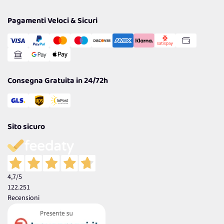
Privacy Policy
Tantissimi Sconti
Pagamenti Veloci & Sicuri
Cookie Policy
Transazione Sicura
Comunicazioni
Gestisci Cookie
Reso Facile e Veloce
Garanzia
Consegna Gratuita in 24/72h
Sito sicuro
4,7
/5
122.251
Recensioni