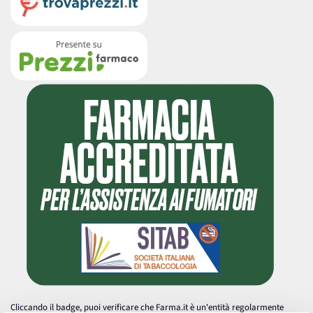
Cliccando il badge, puoi verificare che Farma.it è un'entità regolarmente