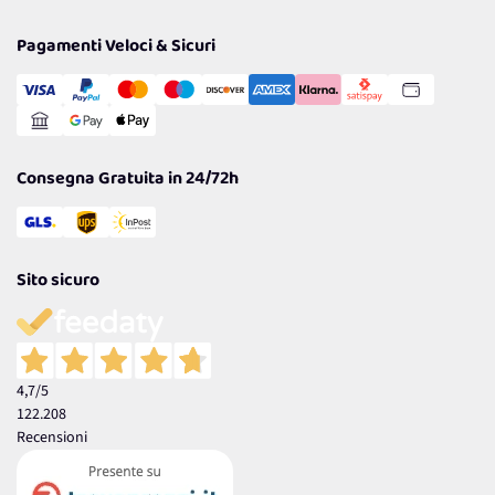
Privacy Policy
Tantissimi Sconti
Pagamenti Veloci & Sicuri
Cookie Policy
Transazione Sicura
Comunicazioni
Gestisci Cookie
Reso Facile e Veloce
Garanzia
Consegna Gratuita in 24/72h
Sito sicuro
4,7
/5
122.208
Recensioni