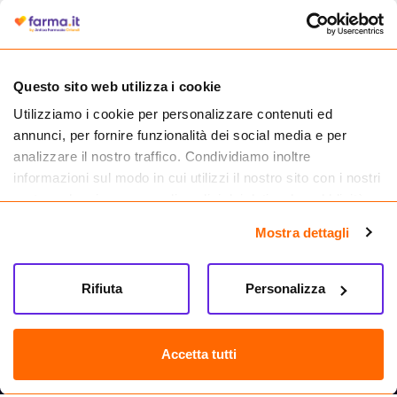
autorizzata dal Ministero della Salute a effettuare la vendita online di
medicinali.
Questo sito web utilizza i cookie
Utilizziamo i cookie per personalizzare contenuti ed
annunci, per fornire funzionalità dei social media e per
analizzare il nostro traffico. Condividiamo inoltre
informazioni sul modo in cui utilizzi il nostro sito con i nostri
partner che si occupano di analisi dei dati web, pubblicità e
social media, i quali potrebbero combinarle con altre
Mostra dettagli
informazioni che hai fornito loro o che hanno raccolto dal
tuo utilizzo dei loro servizi.
Seguici su
Rifiuta
Personalizza
Farma.it S.a.s. P. IVA 07417261216 REA: NA-884088
CREDITS
Accetta tutti
Sede legale Via delle Repubbliche Marinare 128, 80147 Napoli
Vendita online di medicinali senza obbligo di prescrizione effettuata tramite
esercizio autorizzato dal Ministero della Salute – Codice identificativo n. 016715