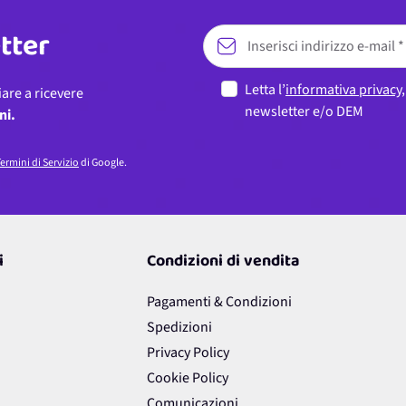
etter
Letta l’
informativa privacy
iare a ricevere
newsletter e/o DEM
ni.
ermini di Servizio
di Google.
i
Condizioni di vendita
Pagamenti & Condizioni
Spedizioni
Privacy Policy
Cookie Policy
Comunicazioni