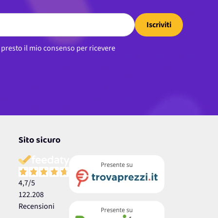
Iscriviti
, presto il mio consenso per ricevere
Sito sicuro
4,7
/5
122.208
Recensioni