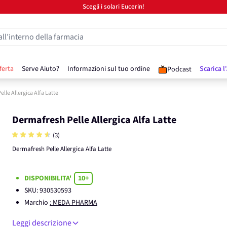
Scegli i solari Eucerin!
all’interno della farmacia
ferta
Serve Aiuto?
Informazioni sul tuo ordine
Scarica l
Podcast
lle Allergica Alfa Latte
Dermafresh Pelle Allergica Alfa Latte
(3)
Dermafresh Pelle Allergica Alfa Latte
DISPONIBILITA'
10+
SKU:
930530593
Marchio
: MEDA PHARMA
Leggi descrizione