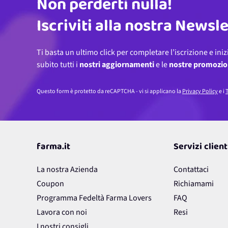
Non perderti nulla!
Indirizzo email
Iscriviti alla nostra Newsl
Ti basta un ultimo click per completare l’iscrizione e iniz
subito tutti i
nostri aggiornamenti
e le
nostre promozio
Questo form è protetto da reCAPTCHA - vi si applicano la
Privacy Policy
e i
T
farma.it
Servizi client
La nostra Azienda
Contattaci
Coupon
Richiamami
Programma Fedeltà Farma Lovers
FAQ
Lavora con noi
Resi
I nostri consigli