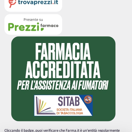
Cliccando il badge, puoi verificare che Farma.it è un'entità regolarmente