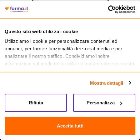
autorizzata dal Ministero della Salute a effettuare la vendita online di
medicinali.
Questo sito web utilizza i cookie
Utilizziamo i cookie per personalizzare contenuti ed
annunci, per fornire funzionalità dei social media e per
analizzare il nostro traffico. Condividiamo inoltre
informazioni sul modo in cui utilizzi il nostro sito con i nostri
partner che si occupano di analisi dei dati web, pubblicità e
social media, i quali potrebbero combinarle con altre
Mostra dettagli
informazioni che hai fornito loro o che hanno raccolto dal
tuo utilizzo dei loro servizi.
Seguici su
Rifiuta
Personalizza
Farma.it S.a.s. P. IVA 07417261216 REA: NA-884088
CREDITS
Accetta tutti
Sede legale Via delle Repubbliche Marinare 128, 80147 Napoli
Vendita online di medicinali senza obbligo di prescrizione effettuata tramite
esercizio autorizzato dal Ministero della Salute – Codice identificativo n. 016715