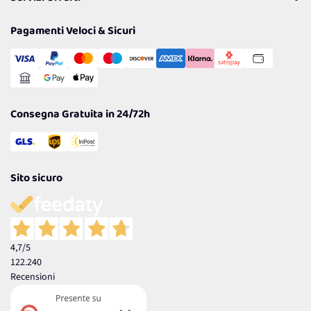
Resi
Politiche per la parità di genere
Privacy Policy
Tantissimi Sconti
Pagamenti Veloci & Sicuri
Cookie Policy
Transazione Sicura
Comunicazioni
Gestisci Cookie
Reso Facile e Veloce
Garanzia
Consegna Gratuita in 24/72h
Sito sicuro
4,7
/5
122.240
Recensioni