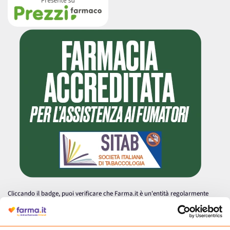
Cliccando il badge, puoi verificare che Farma.it è un'entità regolarmente
autorizzata dal Ministero della Salute a effettuare la vendita online di
medicinali.