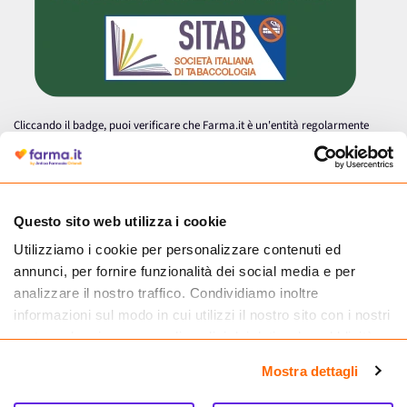
Cliccando il badge, puoi verificare che Farma.it è un'entità regolarmente
autorizzata dal Ministero della Salute a effettuare la vendita online di
medicinali.
Questo sito web utilizza i cookie
Utilizziamo i cookie per personalizzare contenuti ed
annunci, per fornire funzionalità dei social media e per
analizzare il nostro traffico. Condividiamo inoltre
informazioni sul modo in cui utilizzi il nostro sito con i nostri
partner che si occupano di analisi dei dati web, pubblicità e
social media, i quali potrebbero combinarle con altre
Mostra dettagli
informazioni che hai fornito loro o che hanno raccolto dal
tuo utilizzo dei loro servizi.