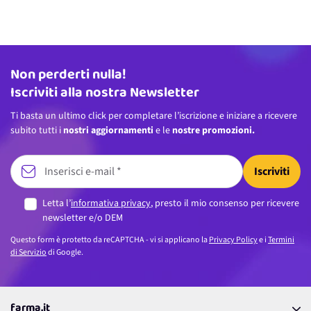
Non perderti nulla!
Indirizzo email
Iscriviti alla nostra Newsletter
Ti basta un ultimo click per completare l’iscrizione e iniziare a ricevere
subito tutti i
nostri aggiornamenti
e le
nostre promozioni.
Iscriviti
Letta l’
informativa privacy
, presto il mio consenso per ricevere
newsletter e/o DEM
Questo form è protetto da reCAPTCHA - vi si applicano la
Privacy Policy
e i
Termini
di Servizio
di Google.
farma.it