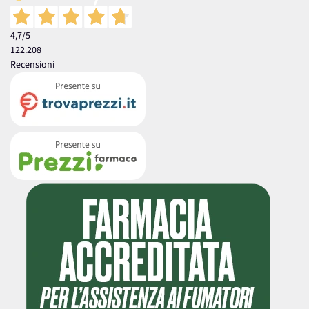
4,7
/5
122.208
Recensioni