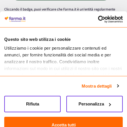
Cliccando il badge, puoi verificare che Farma.it è un'entità regolarmente
autorizzata dal Ministero della Salute a effettuare la vendita online di
medicinali.
Questo sito web utilizza i cookie
Utilizziamo i cookie per personalizzare contenuti ed
annunci, per fornire funzionalità dei social media e per
analizzare il nostro traffico. Condividiamo inoltre
informazioni sul modo in cui utilizzi il nostro sito con i nostri
partner che si occupano di analisi dei dati web, pubblicità e
social media, i quali potrebbero combinarle con altre
Mostra dettagli
informazioni che hai fornito loro o che hanno raccolto dal
tuo utilizzo dei loro servizi.
Seguici su
Rifiuta
Personalizza
Farma.it S.a.s. P. IVA 07417261216 REA: NA-884088
CREDITS
Accetta tutti
Sede legale Via delle Repubbliche Marinare 128, 80147 Napoli