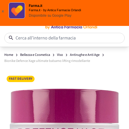
Spedizione
Gratuita
| Ordine minimo 24,90 €
Farma.it
Salta al contenuto
Farma.it - by Antica Farmacia Orlandi
x
Disponibile su
Google Play
0
Cerca all’interno della farmacia
Home
Bellezza e Cosmetica
Viso
Antirughe e Anti Age
Bionike Defence Xage ultimate balsamo lifting rimodellante
Main image
Click to view image in fullscreen
FAST DELIVERY