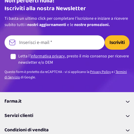
Non perderti nulla!
Indirizzo email
Iscriviti alla nostra Newsletter
Ti basta un ultimo click per completare l’iscrizione e iniziare a ricevere
subito tutti i
nostri aggiornamenti
e le
nostre promozioni.
Iscriviti
Letta l’
informativa privacy
, presto il mio consenso per ricevere
newsletter e/o DEM
Questo form è protetto da reCAPTCHA - vi si applicano la
Privacy Policy
e i
Termini
di Servizio
di Google.
farma.it
La nostra Azienda
Servizi clienti
Coupon
Contattaci
Programma Fedeltà Farma Lovers
Condizioni di vendita
Richiamami
Lavora con noi