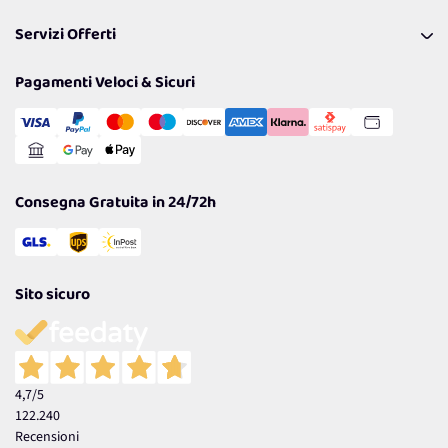
Pagamenti & Condizioni
FAQ
I nostri consigli
Servizi Offerti
Spedizioni
Resi
Politiche per la parità di genere
Privacy Policy
Tantissimi Sconti
Pagamenti Veloci & Sicuri
Cookie Policy
Transazione Sicura
Comunicazioni
Gestisci Cookie
Reso Facile e Veloce
Garanzia
Consegna Gratuita in 24/72h
Sito sicuro
4,7
/5
122.240
Recensioni