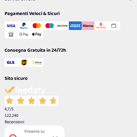
Resi
Politiche per la parità di genere
Privacy Policy
Tantissimi Sconti
Pagamenti Veloci & Sicuri
Cookie Policy
Transazione Sicura
Comunicazioni
Gestisci Cookie
Reso Facile e Veloce
Garanzia
Consegna Gratuita in 24/72h
Sito sicuro
4,7
/5
122.240
Recensioni