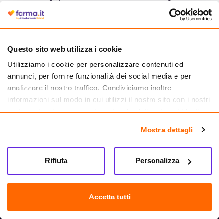
autorizzata dal Ministero della Salute a effettuare la vendita online di
medicinali.
Questo sito web utilizza i cookie
Utilizziamo i cookie per personalizzare contenuti ed
annunci, per fornire funzionalità dei social media e per
analizzare il nostro traffico. Condividiamo inoltre
informazioni sul modo in cui utilizzi il nostro sito con i nostri
partner che si occupano di analisi dei dati web, pubblicità e
social media, i quali potrebbero combinarle con altre
Mostra dettagli
informazioni che hai fornito loro o che hanno raccolto dal
tuo utilizzo dei loro servizi.
Seguici su
Rifiuta
Personalizza
Farma.it S.a.s. P. IVA 07417261216 REA: NA-884088
CREDITS
Accetta tutti
Sede legale Via delle Repubbliche Marinare 128, 80147 Napoli
Vendita online di medicinali senza obbligo di prescrizione effettuata tramite
esercizio autorizzato dal Ministero della Salute – Codice identificativo n. 016715