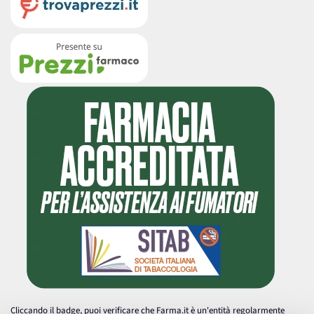
Cliccando il badge, puoi verificare che Farma.it è un'entità regolarmente