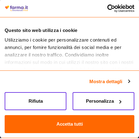
autorizzata dal Ministero della Salute a effettuare la vendita online di
medicinali.
Questo sito web utilizza i cookie
Utilizziamo i cookie per personalizzare contenuti ed
annunci, per fornire funzionalità dei social media e per
analizzare il nostro traffico. Condividiamo inoltre
informazioni sul modo in cui utilizzi il nostro sito con i nostri
partner che si occupano di analisi dei dati web, pubblicità e
social media, i quali potrebbero combinarle con altre
Mostra dettagli
informazioni che hai fornito loro o che hanno raccolto dal
tuo utilizzo dei loro servizi.
Seguici su
Rifiuta
Personalizza
Farma.it S.a.s. P. IVA 07417261216 REA: NA-884088
CREDITS
Accetta tutti
Sede legale Via delle Repubbliche Marinare 128, 80147 Napoli
Vendita online di medicinali senza obbligo di prescrizione effettuata tramite
esercizio autorizzato dal Ministero della Salute – Codice identificativo n. 016715