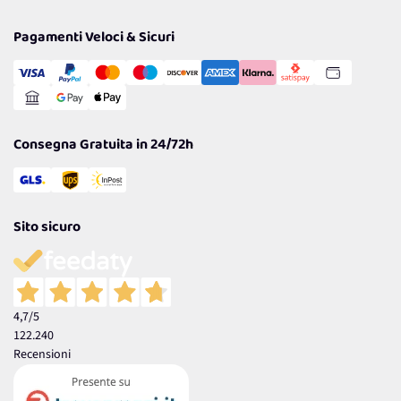
Privacy Policy
Tantissimi Sconti
Pagamenti Veloci & Sicuri
Cookie Policy
Transazione Sicura
Comunicazioni
Gestisci Cookie
Reso Facile e Veloce
Garanzia
Consegna Gratuita in 24/72h
Sito sicuro
4,7
/5
122.240
Recensioni