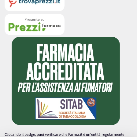
Cliccando il badge, puoi verificare che Farma.it è un'entità regolarmente